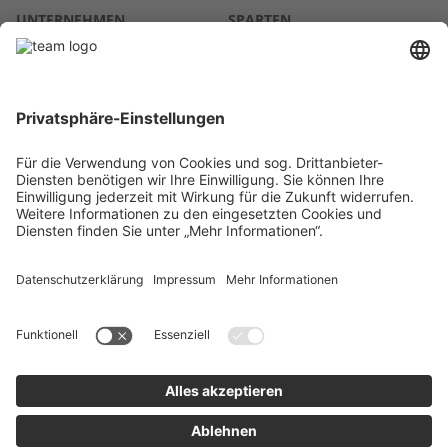
UNTERNEHMEN
SPARTEN
Über uns
Agrar
team SE
Bau
Karriere
Energie
Presse
Kontakt
RECHTLICHES
Impressum
AGB
Datenschutz
Lieferkette
Whistleblower
Barrierefreiheitserklärung
Code of Conduct