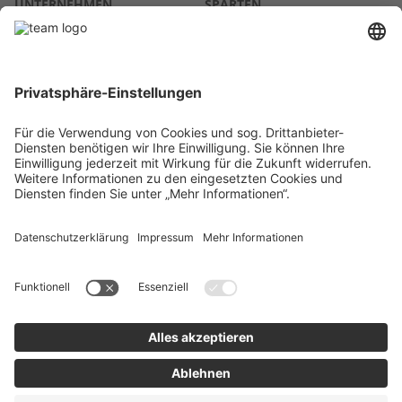
UNTERNEHMEN
SPARTEN
Über uns
Agrar
team SE
Bau
Karriere
Energie
Presse
Kontakt
RECHTLICHES
Impressum
AGB
Datenschutz
Lieferkette
Whistleblower
Barrierefreiheitserklärung
Code of Conduct