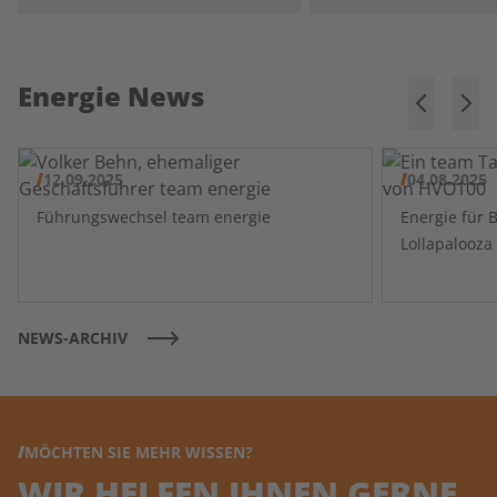
Energie News
12.09.2025
04.08.2025
Führungswechsel team energie
Energie für 
NEWS-ARCHIV
MÖCHTEN SIE MEHR WISSEN?
WIR HELFEN IHNEN GERNE