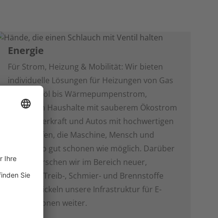
Energie
Für Strom, Heizung & Mobilität: Wir bieten
individuelle Lösungen für Heizungen von Gas
über Heizöl bis Wärmepumpenstrom,
versorgen Haushalte mit sauberem Ökostrom
aus Wasserkraft und Autos mit hochwertigen
Treibstoffen, die Maschine, Mensch und
Umwelt so gut schonen wie möglich. Darüber
hinaus forschen wir im Bereich neuer,
sauberer Treib-, Schmier- und Brennstoffe
und entwickeln unsere Infrastruktur für E-
Ladestationen weiter.