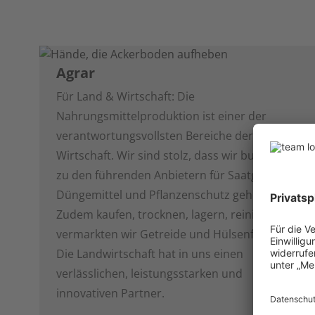
Agrar
Für Land & Wirtschaft: Die
Nahrungsmittelproduktion ist einer der
verantwortungsvollsten Bereiche der
Wirtschaft. Wir sind stolz, dass wir bundesweit
zu den führenden Anbietern für Saatgut,
Düngemittel und Pflanzenschutz gehören.
Zudem kaufen, trocknen, lagern, reinigen und
vermarkten wir Getreide und Hülsenfrüchte.
Die Landwirtschaft hat in uns einen
verlässlichen, leistungsstarken und
innovativen Partner.