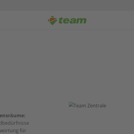
bensräume:
ndbedürfnisse
twortung für