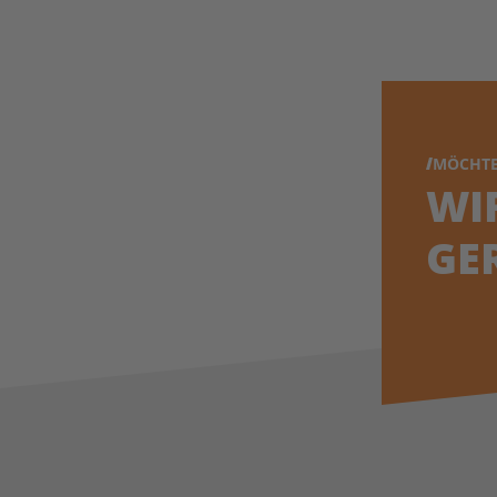
MÖCHTE
WI
GE