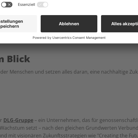
 Blick
der Menschen und setzen alles daran, eine nachhaltige Zu
er
DLG-Gruppe
– ein Unternehmen, das für genossenschaftl
 Wachstum setzt – nach den gleichen Grundwerten Verbund
und mit visionären Zukunftsstrategien wie "Creating the Fut