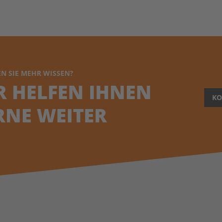
N SIE MEHR WISSEN?
R HELFEN IHNEN
KO
RNE WEITER