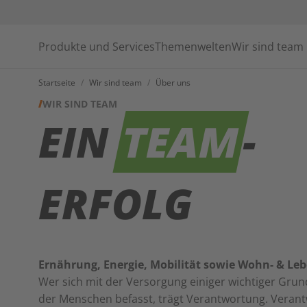
Produkte und Services
Themenwelten
Wir sind team
Startseite
/
Wir sind team
/
Über uns
WIR SIND TEAM
EIN
TEAM
-
ERFOLG
Ernährung, Energie, Mobilität sowie Wohn- & Le
Wer sich mit der Versorgung einiger wichtiger Gru
der Menschen befasst, trägt Verantwortung. Veran