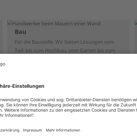
Bau
Für die Baustelle: Wir bieten Lösungen vom
Tief- bis zum Hochbau, vom Garten bis zum
Innenausbau, von Bauelementen bis
Bauchemie und von Baumaschinen bis
Werkzeug. Unsere Baustoffzentren und
Baumärkte haben alles für private und
professionelle Bauträger. Außerdem sind wir
verlässlicher Partner der öffentlichen Hand
beim Tief-, Straßen- und Bahnbau. Noch eine
Spezialität: Photovoltaikanlagen von der
Planung bis zum Betrieb.