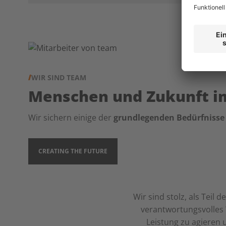
WIR SIND TEAM
Menschen und Zukunft im
Wir sichern einige der
grundlegenden Bedürfnisse
CREATING THE FUTURE
Wir sind stolz, als Teil d
verantwortungsvolles
Leistung zu agieren 