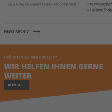
DLG Gruppe ändert Organisationsstruktur
team präsentiert gutes Erge
Herausforde
NEWS-ARCHIV
MÖCHTEN SIE MEHR WISSEN?
WIR HELFEN IHNEN GERNE
WEITER
KONTAKT