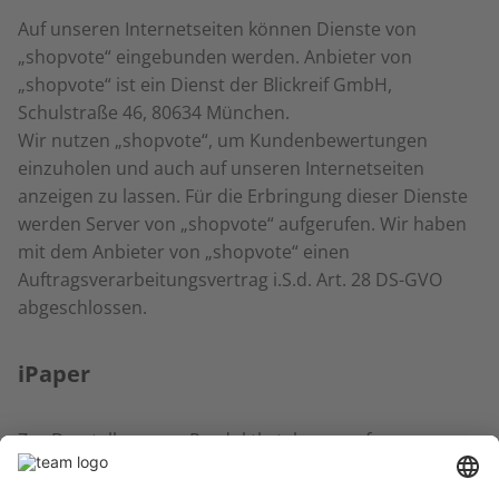
Auf unseren Internetseiten können Dienste von
„shopvote“ eingebunden werden. Anbieter von
„shopvote“ ist ein Dienst der Blickreif GmbH,
Schulstraße 46, 80634 München.
Wir nutzen „shopvote“, um Kundenbewertungen
einzuholen und auch auf unseren Internetseiten
anzeigen zu lassen. Für die Erbringung dieser Dienste
werden Server von „shopvote“ aufgerufen. Wir haben
mit dem Anbieter von „shopvote“ einen
Auftragsverarbeitungsvertrag i.S.d. Art. 28 DS-GVO
abgeschlossen.
iPaper
Zur Darstellung von Produktkatalogen auf unseren
Internetseiten setzen wir den Dienst „iPaper“ ein.
Anbieter des Dienstes ist die iPaper A/S mit Sitz in