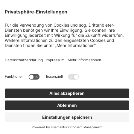
Dänemark. Beim Einsatz können Session-Cookies im
Browser Ihres Endgeräts gespeichert und ausgelesen
werden, um die Katalogfunktionen zu erbringen. Die
Cookies sind unbedingt erforderlich für die
Inanspruchnahme dieses Dienstes.
Wir haben mit der iPaper A/S einen
Auftragsverarbeitungsvertrag geschlossen, der den
Anforderungen des Art. 28 DS-GVO entspricht.
Friendly Captcha
Zur Erkennung und Verhinderung von sog. „Bots“, die
zur Beeinträchtigung von Funktionen der
Internetseiten (insbes. Formulare) führen können,
setzen wir den Dienst „Friendly Captcha“ der Friendly
Captcha GmbH ein. Dabei übermittelt Ihr Browser
Verbindungsdaten, Umgebungsdaten,