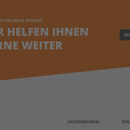
N SIE MEHR WISSEN?
R HELFEN IHNEN
KO
RNE WEITER
UNTERNEHMEN
SPA