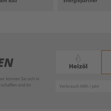
s am Bau
Energiepartner
LEN
Heizöl
er können Sie sich in
Verbrauch kWh / Jahr
rschaffen und im