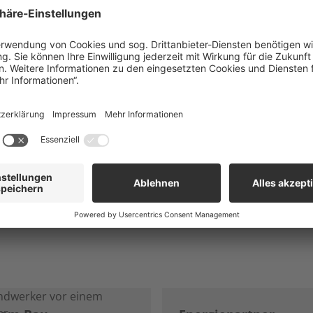
. Unsere Datenschutzhinweise finden Sie
hier
.
Anti-Robot Verification
Click to start verification
Friendly
Captcha ⇗
NACHRI