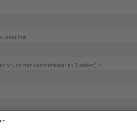
Hausnummer
 Zuordnung zum nächstgelegenen Standort) *
mer