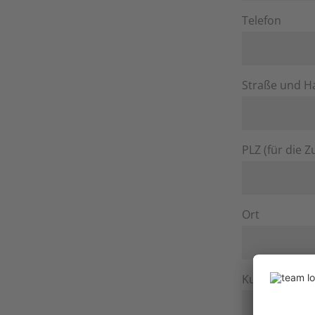
Telefon
Straße und 
PLZ (für die
Ort
Kundennum