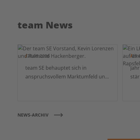
team News
20.05.2026
25.
team SE behauptet sich in
Jahr des Aufräu
anspruchsvollem Marktumfeld und
stä
treibt Transformation voran
NEWS-ARCHIV