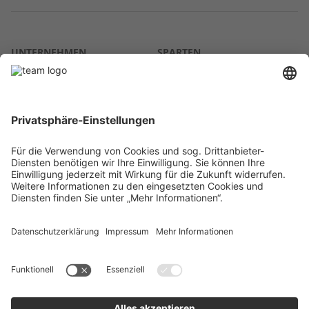
UNTERNEHMEN
SPARTEN
Über uns
Agrar
team SE
Bau
Karriere
Energie
Presse
Kontakt
RECHTLICHES
Impressum
AGB
Datenschutz
Lieferkette
Whistleblower