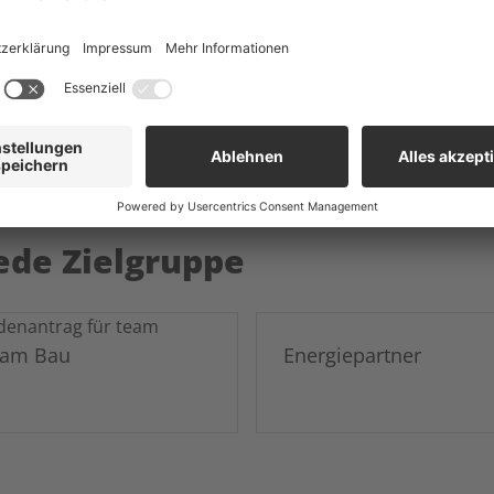
on ist ein besonders verantwortungsvoller Wirtschaftsber
chutz.
ede Zielgruppe
 am Bau
Energiepartner