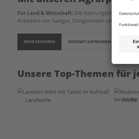
Für Land & Wirtschaft:
Die Nahrungsmittelprodukti
Anbietern von Saatgut, Düngemitteln und Pflanzens
MEHR ERFAHREN
KONTAKT AUFNEHMEN
Unsere Top-Themen für j
Landwirte
Profis