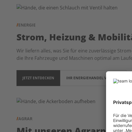
ENERGIE
Strom, Heizung & Mobilit
Wir liefern alles, was Sie für eine zuverlässige St
die Ihre Fahrzeuge und Maschinen optimal am Laufe
JETZT ENTDECKEN
IHR ENERGIEHANDEL VOR ORT
AGRAR
Mit unseren Agrarprodukt