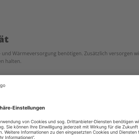
ät
rom- und Wärmeversorgung benötigen. Zusätzlich versorgen wi
n halten.
en gut versorgt in jeder Sai