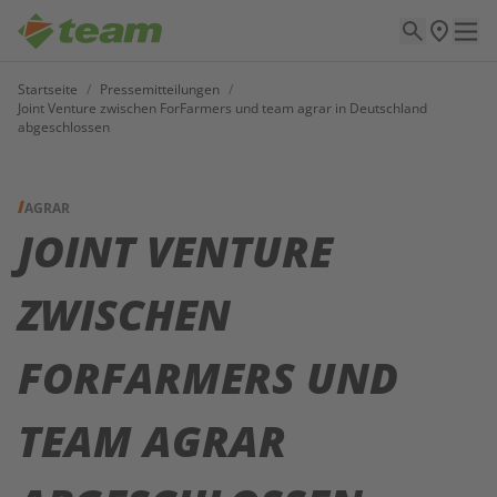
Startseite
/
Pressemitteilungen
/
Joint Venture zwischen ForFarmers und team agrar in Deutschland
abgeschlossen
AGRAR
JOINT VENTURE
ZWISCHEN
FORFARMERS UND
TEAM AGRAR