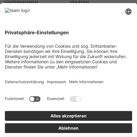
UNTERNEHMEN
SPARTEN
Über uns
Agrar
team SE
Bau
Karriere
Energie
Presse
Kontakt
RECHTLICHES
Impressum
AGB
Datenschutz
Lieferkette
Whistleblower
Barrierefreiheitserklärung
Code of Conduct