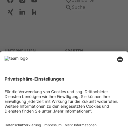
Standorte
Suche
UNTERNEHMEN
SPARTEN
Über uns
Agrar
team SE
Bau
Karriere
Energie
Presse
Kontakt
RECHTLICHES
Impressum