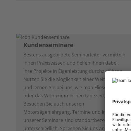
Kundenseminare
Bestens ausgebildete Seminarleiter vermitteln
Ihnen Praxiswissen und helfen Ihnen dabei,
Ihre Projekte in Eigenleistung durchzuführen.
Nutzen Sie die Möglichkeit einer Weiterbildung
und lernen Sie bei uns, wie man Fliesen verlegt
oder das Wohnzimmer neu tapeziert.
Besuchen Sie auch unseren
Motorsägenlehrgang. Termine und Inhalte
unserer Seminare sind standortbezogen
unterschiedlich. Sprechen Sie uns an!