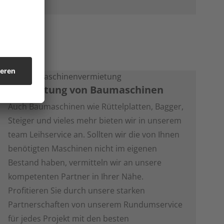
Vermietung von Baumaschinen
Auch Baumaschinen wie Rüttelplatten, Bagger,
Steiger und vieles mehr bieten wir in unserem
team Leihservice an. Sollten wir die von Ihnen
benötigten Maschinen nicht im eigenen
Bestand haben, vermitteln wir an unsere
kompetenten Partner in Ihrer Nähe.
Profitieren Sie durch unsere starken
Partnerschaften von unserem Rundumservice
für jedes Projekt mit den besten