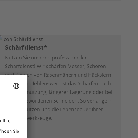
Schärfdienst*
Nutzen Sie unseren professionellen
Schärfdienst! Wir schärfen Messer, Scheren
und Klingen von Rasenmähern und Häckslern
für Sie. Empfehlenswert ist das Schärfen nach
langer Benutzung, längerer Lagerung oder bei
stumpf gewordenen Schneiden. So verlängern
Sie den Nutzen und die Lebensdauer Ihrer
Schneidewerkzeuge.