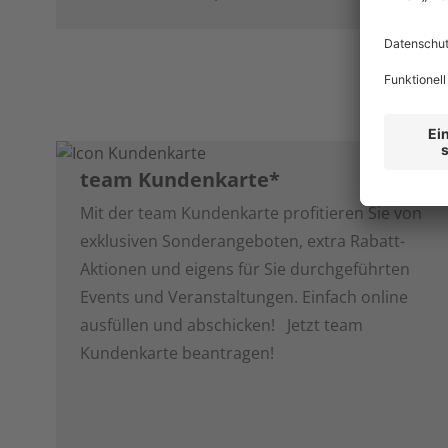
team Kundenkarte*
Mit der team Kundenkarte profitieren Sie von
exklusiven Sonderangeboten, extra Rabatt-
Aktionen und eigens für Sie durchgeführten
Events und Veranstaltungen. Einfach online
ausfüllen und abschicken! Jetzt team
Kundenkarte beantragen!