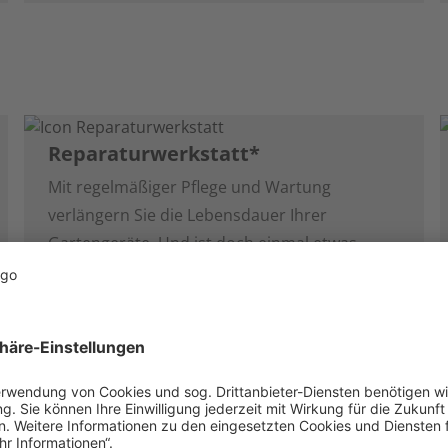
Reparaturwerkstatt*
Mit regelmäßiger Pflege und Wartung
verlängern Sie die Lebensdauer Ihrer
Gartengeräte. Und ist doch einmal etwas
defekt, dann nutzen Sie unseren
Reparaturservice! Unsere Servicewerkstätten
in ausgewählten Standorten reparieren Ihre
motorisierten Geräte schnell und zuverlässig.
Neben dem Reparatur- und Ersatzteilservice
übernehmen wir gerne auch das Recycling
Ihrer Altgeräte für Sie.