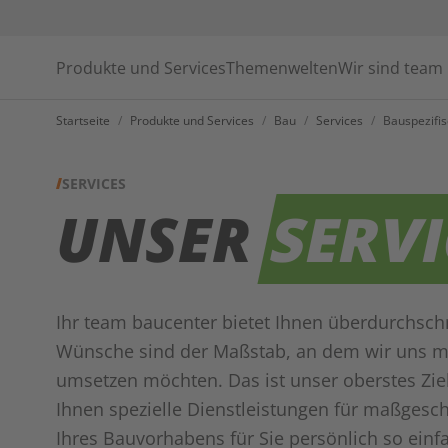
Produkte und Services
Themenwelten
Wir sind team
Startseite
/
Produkte und Services
/
Bau
/
Services
/
Bauspezifi
SERVICES
UNSER
SERV
Ihr team baucenter bietet Ihnen überdurchschn
Wünsche sind der Maßstab, an dem wir uns m
umsetzen möchten. Das ist unser oberstes Ziel. 
Ihnen spezielle Dienstleistungen für maßgesc
Ihres Bauvorhabens für Sie persönlich so ein