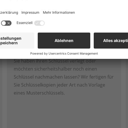
Schlüsseldienst*
Sie haben Ihren Schlüssel verlegt oder
möchten sicherheitshalber noch einen
Schlüssel nachmachen lassen? Wir fertigen für
Sie Schlüsselkopien jeder Art nach Vorlage
eines Musterschlüssels.