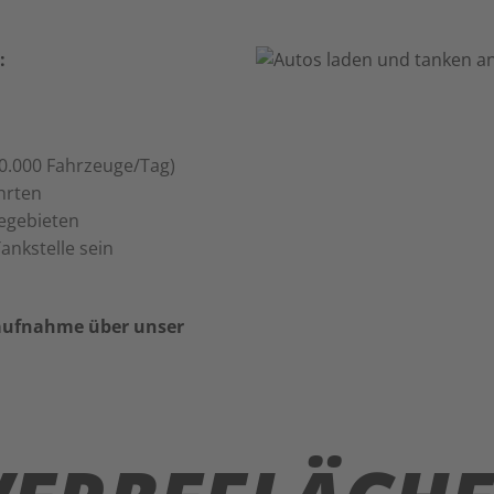
:
10.000 Fahrzeuge/Tag)
hrten
egebieten
nkstelle sein
aufnahme über unser