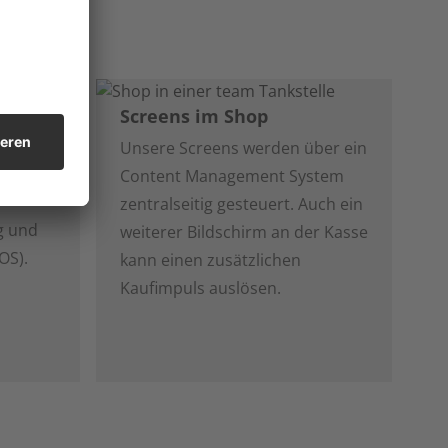
 über unser
Screens im Shop
Unsere Screens werden über ein
Content Management System
d
zentralseitig gesteuert. Auch ein
g und
weiterer Bildschirm an der Kasse
OS).
kann einen zusätzlichen
Kaufimpuls auslösen.