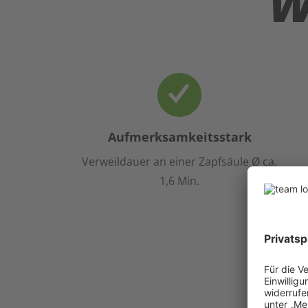
W
Aufmerksamkeitsstark
Verweildauer an einer Zapfsäule Ø ca.
1,6 Min.
Bewe
Pr