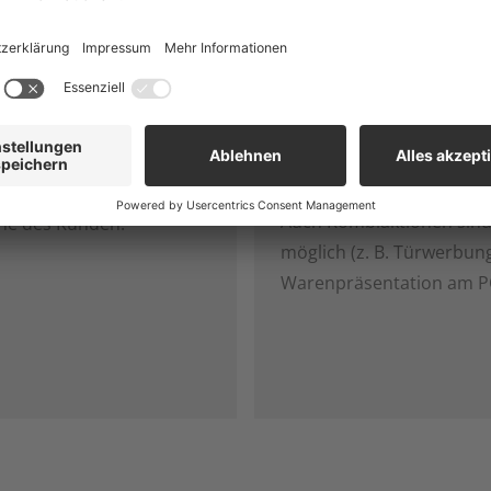
 Ihnen verschiedene Werbeflächen. Buchen Sie diese gerne
Kontaktformular.
er an Zapfpistolen
Beklebung der
automatischen
ren Sie Ihre
Eingangstüren
tschaft direkt in
Auch Kombiaktionen sin
ähe des Kunden.
möglich (z. B. Türwerbun
Warenpräsentation am P