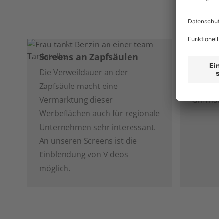
Wir bieten
Screens an Zapfsäulen
Einleg
Die Verweildauer an der
Platzie
Zapfsäule macht eine
Werbebo
Vermarktung dieser
Griffn
Werbeflächen auch für regionale
Unternehmen sehr interessant.
An unseren Screens ist die
Einblendung von Videos
möglich.