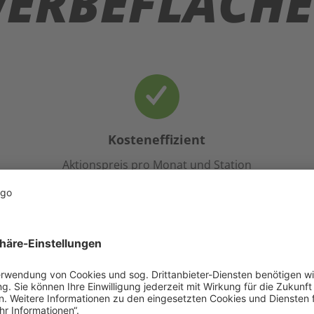
ERBEFLÄCH
Kosteneffizient
Aktionspreis pro Monat und Station
75,- €
rben Sie Ihre Dienstleistun
odukte an unseren Tankstel