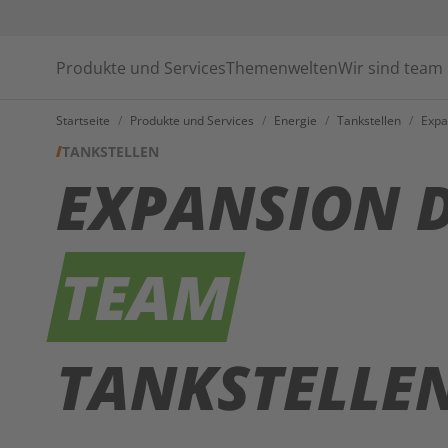
Produkte und Services
Themenwelten
Wir sind team
Startseite
/
Produkte und Services
/
Energie
/
Tankstellen
/
Expa
TANKSTELLEN
EXPANSION 
TEAM
TANKSTELLE