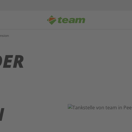
nsion
DER
N