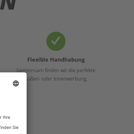
EN
Flexible Handhabung
Gemeinsam finden wir die perfekte
Außen- oder Innenwerbung.
gen &
len