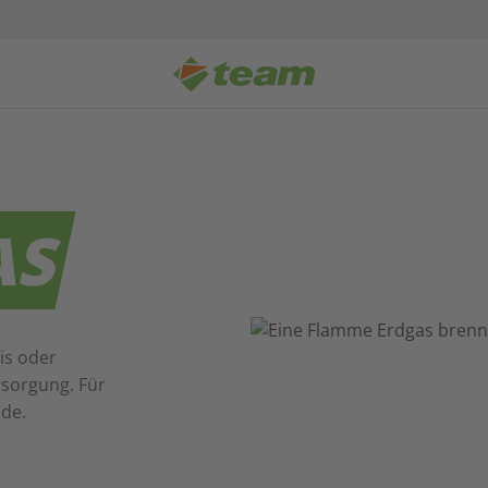
AS
is oder
rsorgung. Für
nde.