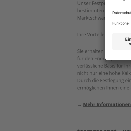
Unser Festpreismodell t
bestimmten Zeitpunkt zu 
Marktschwankungen.
Ihre Vorteile mit teamgas
Sie erhalten eine vollk
für den Energiepreis üb
verlässliche Basis für Ih
nicht nur eine hohe Kal
Durch die Festlegung ei
ermöglichen Ihnen eine 
→
Mehr Informationen