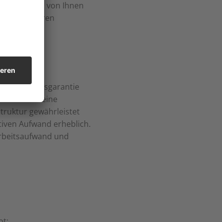
arf an einem von Ihnen
keinen weiteren
en eine Preisgarantie
, was Ihnen eine
struktur gewährleistet
tiven Aufwand erheblich.
Arbeitsaufwand und
ot: