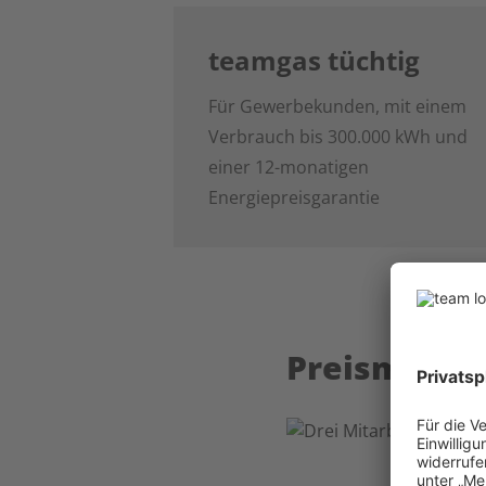
teamgas tüchtig
Für Gewerbekunden, mit einem
Verbrauch bis 300.000 kWh und
einer 12-monatigen
Energiepreisgarantie
Preismodel