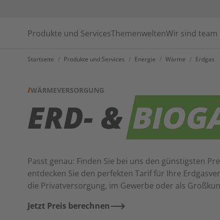
Produkte und Services
Themenwelten
Wir sind team
Startseite
/
Produkte und Services
/
Energie
/
Wärme
/
Erdgas
WÄRMEVERSORGUNG
ERD- &
BIOG
Passt genau: Finden Sie bei uns den günstigsten Pre
entdecken Sie den perfekten Tarif für Ihre Erdgasve
die Privatversorgung, im Gewerbe oder als Großku
Jetzt Preis berechnen