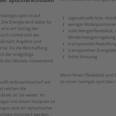
nser Spotmarktmodell
teamgas spot ist auf
tagesaktuelle bzw. stünd
. Die Energie wird dabei für
weniger Risikopositione
s erst am Vortag der
volle Mengenflexibilität
urch richtet sich der
Mindermengenregelung 
Fall nach Angebot und
transparente Abwicklun
rse. Da die Beschaffung
transparenter Energielie
rd der endgültige
hohe Streuung
nde des Monats rückwirkend
Wenn Ihnen Flexibilität und
ist unser teamgas spot das ri
profil verbrauchsscharf am
d reichen die
irekt an Sie weiter. Im
ägen mit einem Festpreis ist
mgas spot ein dynamischer
schläge minimiert werden,