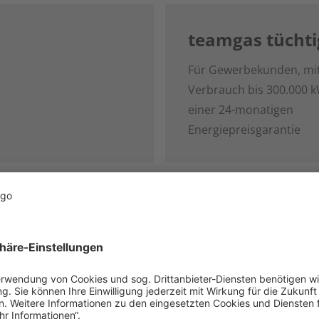
teamgas tüchti
Für Gewerbekunden, mi
Verbrauch bis 300.000 
einer 24-monatigen
Energiepreisgarantie
le für Großkunden über 300.
teamgas fix – unser