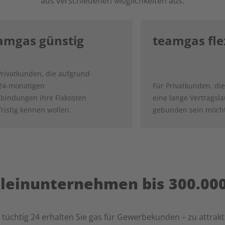
aus verschiedenen Möglichkeiten aus.
amgas günstig
teamgas fle
Privatkunden, die aufgrund
24-monatigen
Für Privatkunden, die
sbindungen ihre Fixkosten
eine lange Vertragsla
fristig kennen wollen.
gebunden sein möch
Kleinunternehmen bis 300.0
 tüchtig 24 erhalten Sie gas für Gewerbekunden – zu attrakt