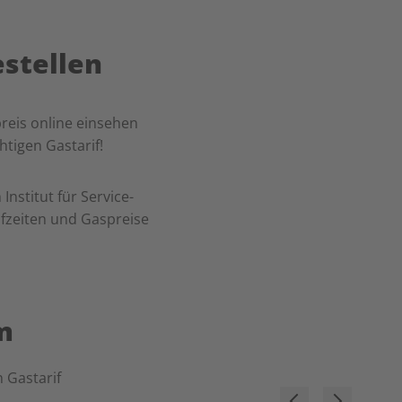
stellen
reis online einsehen
htigen Gastarif!
nstitut für Service-
ufzeiten und Gaspreise
m
n Gastarif