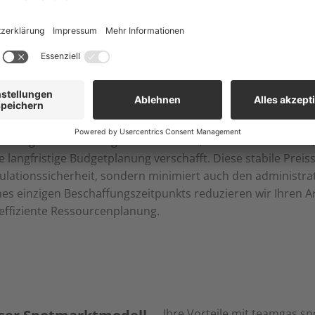
eamgas fix ermöglicht es Ihnen, Ihren gesamten Erdgasbed
erwerben. Ihr Energiepreis ist dadurch fix und unterliegt 
 fix:
ommene Kostentransparenz und Planungssicherheit. Wir biet
er die gesamte Vertragslaufzeit von 12, 24 oder 36 Monaten
re langfristige Budgetplanung verschafft. Diese stabile Preis
kulationssicherheit, sondern minimiert auch den administra
nes einzigen Beschaffungszeitpunkts reduzieren wir Ihren 
effiziente Ressourcenplanung.
Ihre Vorteile mit teamgas sp