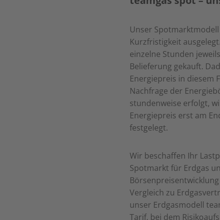
teamgas spot – u
Unser Spotmarktmodell 
Kurzfristigkeit ausgelegt
einzelne Stunden jeweil
Belieferung gekauft. Dad
Energiepreis in diesem 
Nachfrage der Energiebö
stundenweise erfolgt, wi
Energiepreis erst am E
festgelegt.
Wir beschaffen Ihr Last
Spotmarkt für Erdgas un
Börsenpreisentwicklung d
Vergleich zu Erdgasvertr
unser Erdgasmodell tea
Tarif, bei dem Risikoauf