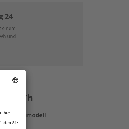
g 24
t einem
kWh und
000 kWh
 Festpreismodell