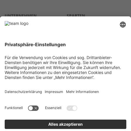
UNTERNEHMEN
SPARTEN
Über uns
Agrar
team SE
Bau
Karriere
Energie
Presse
Kontakt
RECHTLICHES
Impressum
AGB
Datenschutz
Lieferkette
Whistleblower
Barrierefreiheitserklärung