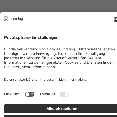
RECHTLICHES
Impressum
AGB
Datenschutz
Lieferkette
Whistleblower
Barrierefreiheitserklärung
Code of Conduct