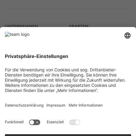
UNTERNEHMEN
SPARTEN
Über uns
Agrar
team SE
Bau
Karriere
Energie
Presse
Kontakt
RECHTLICHES
Impressum
AGB
Datenschutz
Lieferkette
Whistleblower