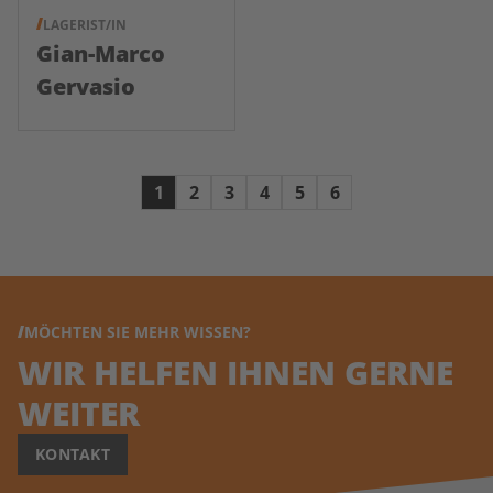
LAGERIST/IN
Gian-Marco
Gervasio
1
2
3
4
5
6
MÖCHTEN SIE MEHR WISSEN?
WIR HELFEN IHNEN GERNE
WEITER
KONTAKT