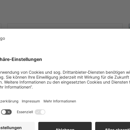
KUNDENBERATER
Jürgen Henning
E-Mail:
juergen.henning@team.de
Telefon:
+49 (4141) 6065-44107
N SIE MEHR WISSEN?