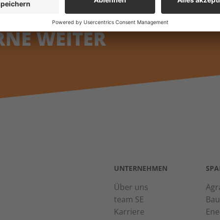
R HELFEN IHNEN
KO
RNE WEITER
UNTERNEHMEN
SPA
Über uns
Agr
team SE
Bau
Karriere
Ene