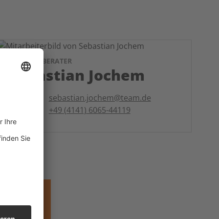
KUNDENBERATER
Sebastian Jochem
E-Mail:
sebastian.jochem@team.de
Telefon:
+49 (4141) 6065-44119