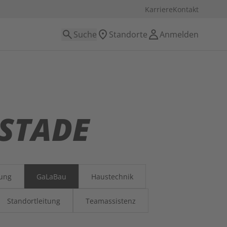
Karriere
Kontakt
Suche
Standorte
Anmelden
STADE
lung
GaLaBau
Haustechnik
Standortleitung
Teamassistenz