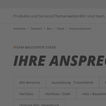
Produkte und Services
Themenwelten
Wir sind team
Startseite
/
Standort
/
Bau
/
Stade
/
Ansprechpartner
TEAM BAUCENTER STADE
IHRE ANSPR
Alle Bereiche
Ausstellung - Traumfabrik
Hochbau
Hochbau / Stahl
Holz / Bauele
Zentrale kfm. Verwaltung