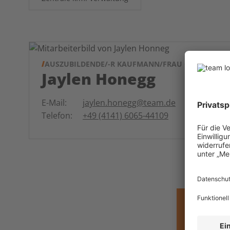
AUSZUBILDENDE/-R KAUFMANN/FRAU GH
Jaylen Honegg
E-Mail:
jaylen.honegg@team.de
Telefon:
+49 (4141) 6065-44109
MÖCHTE