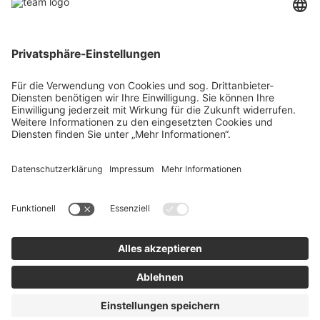
Über uns
Agrar
team SE
Bau
Karriere
Energie
Presse
Kontakt
RECHTLICHES
Impressum
AGB
Datenschutz
Lieferkette
Whistleblower
Barrierefreiheitserklärung
Code of Conduct