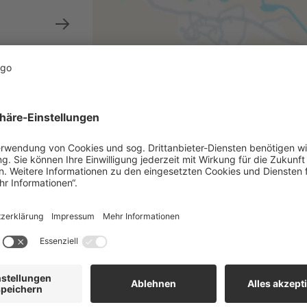
Wir benötig
den Google 
Wir verwe
Drittanbieters,
Dieser Service 
sammeln. Bitte 
stimmen Sie de
dies
Meh