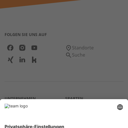
Akzeptieren
powered by
Usercentrics Consent Management
Platform
FOLGEN SIE UNS AUF
Standorte
Suche
UNTERNEHMEN
SPARTEN
Über uns
Agrar
team SE
Bau
Karriere
Energie