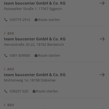
team baucenter GmbH & Co. KG
Pasewalker Straße 1
,
17367
Eggesin
039779 2910
Route starten
/
BAU
team baucenter GmbH & Co. KG
Hansestraße 20-22
,
18182
Bentwisch
0381 609000
Route starten
/
BAU
team baucenter GmbH & Co. KG
Mühlenweg 14
,
18198
Stäbelow
038207 620
Route starten
/
BAU