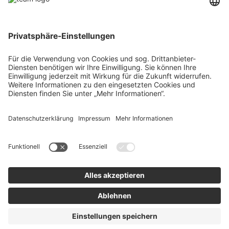
Über uns
Agrar
team SE
Bau
Karriere
Energie
Presse
Kontakt
RECHTLICHES
Impressum
AGB
Datenschutz
Lieferkette
Whistleblower
Barrierefreiheitserklärung
Code of Conduct