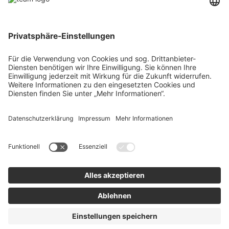
Über uns
Agrar
team SE
Bau
Karriere
Energie
Presse
Kontakt
RECHTLICHES
Impressum
AGB
Datenschutz
Lieferkette
Whistleblower
Barrierefreiheitserklärung
Code of Conduct