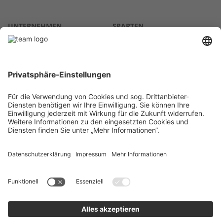
UNTERNEHMEN
SPARTEN
Über uns
Agrar
team SE
Bau
Karriere
Energie
Presse
Kontakt
RECHTLICHES
Impressum
AGB
Datenschutz
Lieferkette
Whistleblower
Barrierefreiheitserklärung