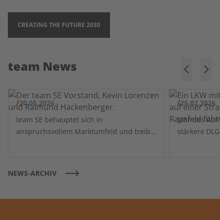
CREATING THE FUTURE 2030
team News
20.05.2026
25.02.2026
team SE behauptet sich in
Jahr des Aufräumens ebnet Weg für
anspruchsvollem Marktumfeld und treibt
stärkere DL
Transformation voran
NEWS-ARCHIV