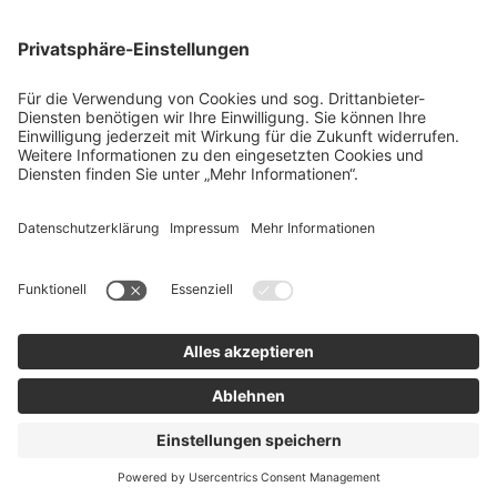
team SE
Bau
Karriere
Energie
Presse
Kontakt
RECHTLICHES
Impressum
AGB
Datenschutz
Lieferkette
Whistleblower
Barrierefreiheitserklärung
Code of Conduct