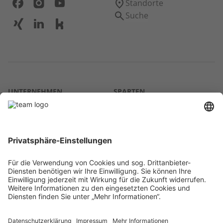
Standorte
Suche
UNTERNEHMEN
SPARTEN
Über uns
Agrar
team SE
Bau
Karriere
Energie
Presse
Kontakt
RECHTLICHES
Impressum