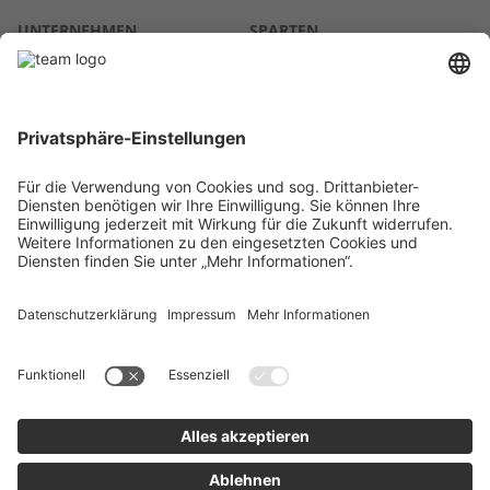
UNTERNEHMEN
SPARTEN
Über uns
Agrar
team SE
Bau
Karriere
Energie
Presse
Kontakt
RECHTLICHES
Impressum
AGB
Datenschutz
Lieferkette
Whistleblower
Barrierefreiheitserklärung
Code of Conduct