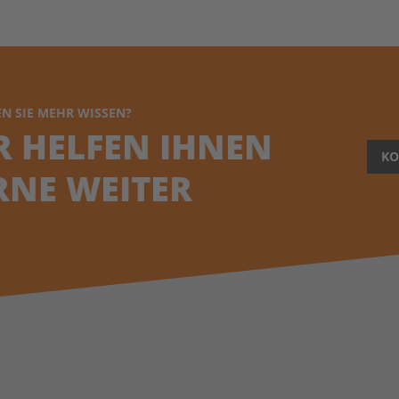
N SIE MEHR WISSEN?
R HELFEN IHNEN
KO
RNE WEITER