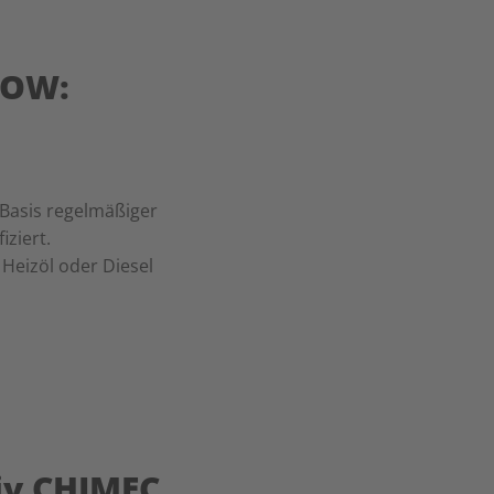
LOW:
Basis regelmäßiger
iziert.
L Heizöl oder Diesel
iv CHIMEC