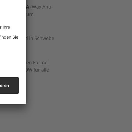
er) und
WASA
(Wax Anti-
Kristallwachstum
 wachsen und in Schwebe
konzentrierten Formel.
0 WINTERFLOW für alle