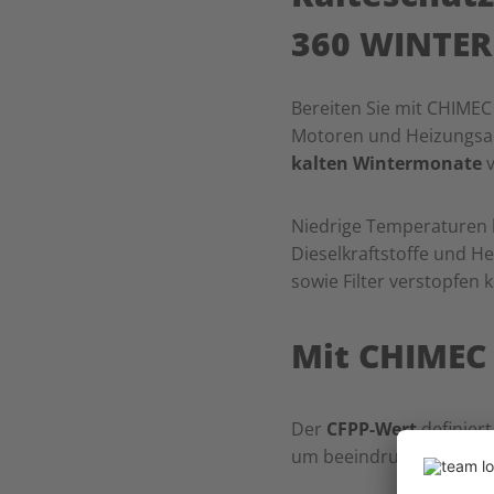
360 WINTERF
Bereiten Sie mit CHIME
Motoren und Heizungsan
kalten Wintermonate
v
Niedrige Temperaturen k
Dieselkraftstoffe und He
sowie Filter verstopfen 
Mit CHIMEC
Der
CFPP-Wert
definier
um beeindruckende
-16