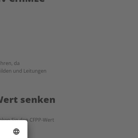
̈hren, da
bilden und Leitungen
Wert senken
enken Sie den CFPP-Wert