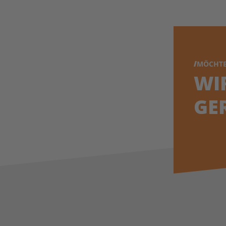
MÖCHTE
WI
GE