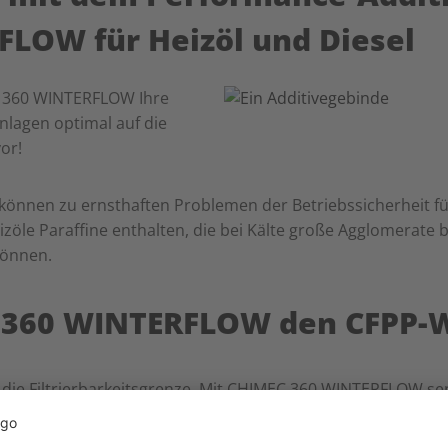
LOW für Heizöl und Diesel
C 360 WINTERFLOW Ihre
lagen optimal auf die
or!
önnen zu ernsthaften Problemen der Betriebssicherheit fu
izöle Paraffine enthalten, die bei Kälte große Agglomerate 
können.
 360 WINTERFLOW den CFPP-
t die Filtrierbarkeitsgrenze. Mit CHIMEC 360 WINTERFLOW s
 Grad
Celsius bei minimalen Dosierraten.