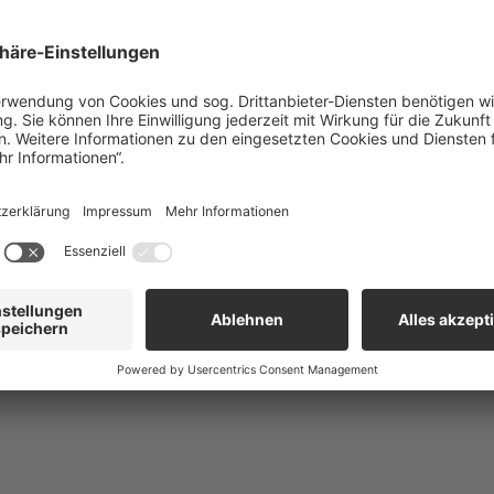
kstoffkombination aus
MDFI
(Middle Distillates Flow Improv
effektiv die Bildung großer Paraffinkristalle, indem sie das 
ilterfreundliche Partikel entstehen lässt.
orgt dafür, dass kleine Agglomerate nicht dispergieren,
ihre Größe unverändert bleibt.
älteschutz
bei minimalen Dosierraten, dank unserer hoch
rd auf Basis regelmäßiger Qualitätskontrollen ist CHIMEC 36
tstoffe
geeignet.