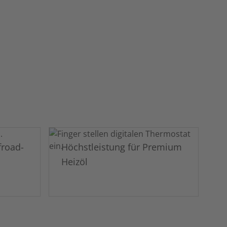
froad-
Höchstleistung für Premium
Heizöl