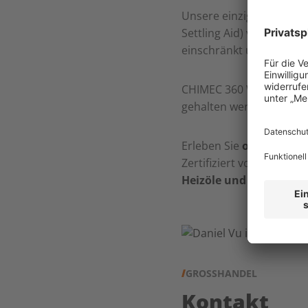
Unsere einzigartige Wir
Settling Aid) verhindert 
einschränkt und kleine, f
CHIMEC 360 WINTERFLOW s
gehalten werden, damit 
Erleben Sie
optimalen K
Zertifiziert vom TÜV-No
Heizöle und Dieselkraf
GROSSHANDEL
Kontakt