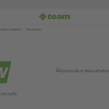
rmance Additive
/
Winterflow
W
aftstoffe