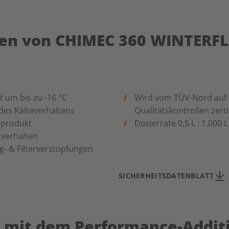
ten von CHIMEC 360 WINTERF
 um bis zu -16 °C
Wird vom TÜV-Nord auf 
des Kälteverhaltens
Qualitätskontrollen zertif
iprodukt
Dosierrate 0,5 L : 1.000 
tverhalten
g- & Filterverstopfungen
SICHERHEITSDATENBLATT
z mit dem Performance-Addit