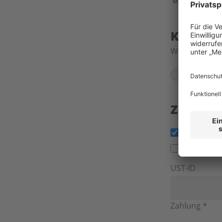
Max. Dateigröße: 
Kontakt
Waren Sie sch
ja
Zahlung
Rechnungs
Rechnung 
UST-ID
Zahlung
*