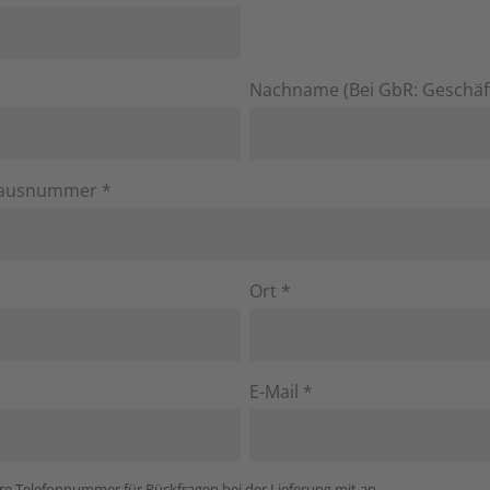
Nachname (Bei GbR: Geschäft
Hausnummer *
Ort *
E-Mail *
hre Telefonnummer für Rückfragen bei der Lieferung mit an.