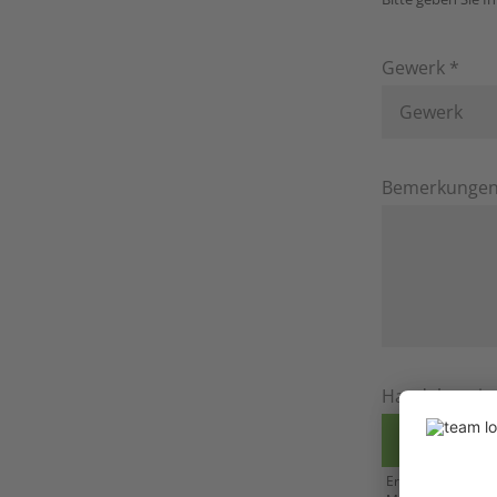
Gewerk *
Gewerk
Bemerkunge
Handelsregis
Dateien au
Erlaubte Dateiform