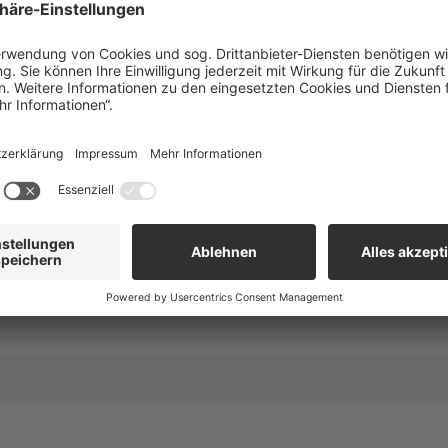
5 MB, max. Anzahl der Dateien: 4.
on einmal mit uns in Kontakt?
nein
sdaten
versand per Email
pro Lieferadresse