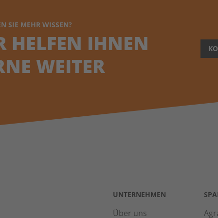
N SIE MEHR WISSEN?
R HELFEN IHNEN
KO
RNE WEITER
UNTERNEHMEN
SPA
Über uns
Agr