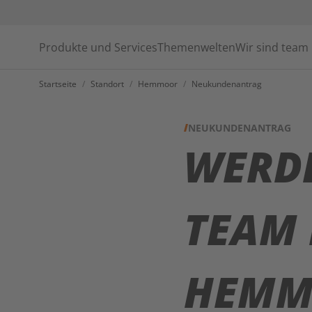
Produkte und Services
Themenwelten
Wir sind team
Startseite
/
Standort
/
Hemmoor
/
Neukundenantrag
NEUKUNDENANTRAG
WERD
TEAM
HEMM