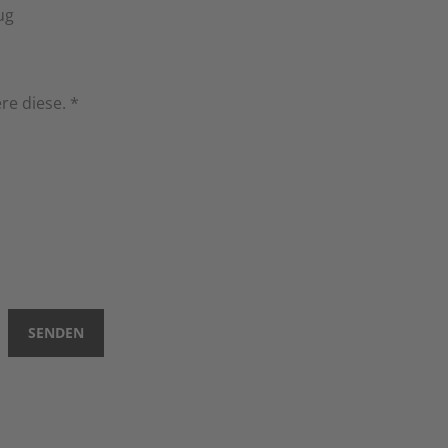
ug
re diese.
*
SENDEN