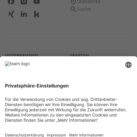
Standorte
Suche
UNTERNEHMEN
SPARTEN
Über uns
Agrar
team SE
Bau
Karriere
Energie
Presse
Kontakt
RECHTLICHES
Impressum