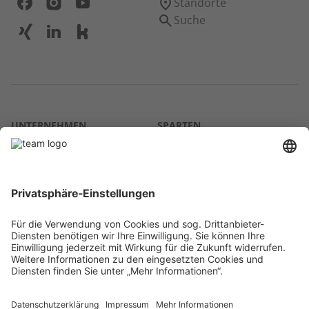
Standorte
Suche
UNTERNEHMEN
SPARTEN
Über uns
Agrar
team SE
Bau
Karriere
Energie
Presse
Kontakt
RECHTLICHES
Impressum