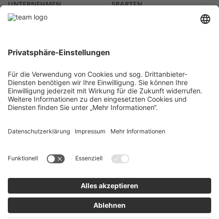
UNTERNEHMEN
SPARTEN
Über uns
Agrar
team SE
Bau
Karriere
Energie
Presse
Kontakt
RECHTLICHES
Impressum
AGB
Datenschutz
Lieferkette
Whistleblower
Barrierefreiheitserklärung
Code of Conduct