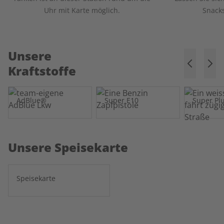
Uhr mit Karte möglich.
Snack
Unsere
Kraftstoffe
AdBlue®
Super E10
Super Pl
Unsere Speisekarte
Speisekarte