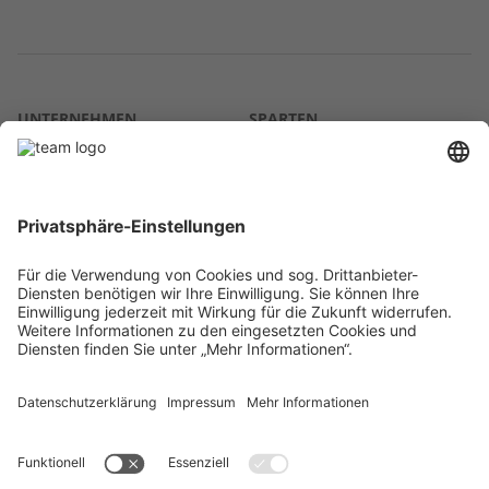
UNTERNEHMEN
SPARTEN
Über uns
Agrar
team SE
Bau
Karriere
Energie
Presse
Kontakt
RECHTLICHES
Impressum
AGB
Datenschutz
Lieferkette