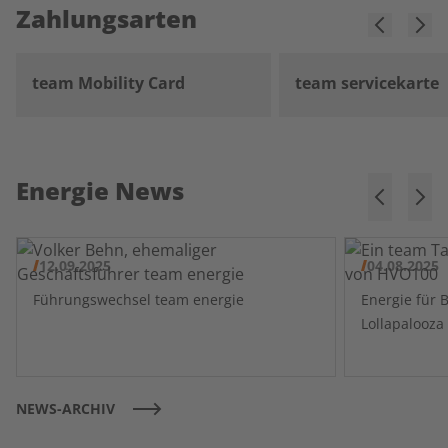
Zahlungsarten
team Mobility Card
team servicekarte
Energie News
12.09.2025
04.08.2025
Führungswechsel team energie
Energie für 
NEWS-ARCHIV