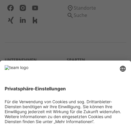
Standorte
Suche
UNTERNEHMEN
SPARTEN
Über uns
Agrar
team SE
Bau
Karriere
Energie
Presse
Kontakt
RECHTLICHES