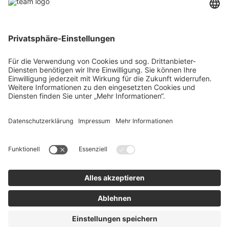
Über uns
Agrar
team SE
Bau
Karriere
Energie
Presse
Kontakt
RECHTLICHES
Impressum
AGB
Datenschutz
Lieferkette
Whistleblower
Barrierefreiheitserklärung
Code of Conduct