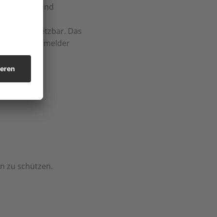
en geplant und
flexibel einsetzbar. Das
m Rauchwarnmelder
n zu schützen.