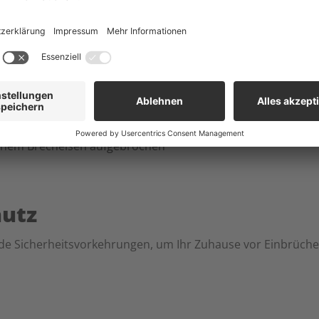
überwachung und Innenraumüberwachung. Die Kabel müss
die Anlage sichert eine zuverlässige Übertragung.
e
: Sie wird über den Aufputz installiert, ist erweiterbar und 
Außenhaut- und Innenraumüberwachung und kann mit eine
hutz
de Sicherheitsvorkehrungen, um Ihr Zuhause vor Einbrüche