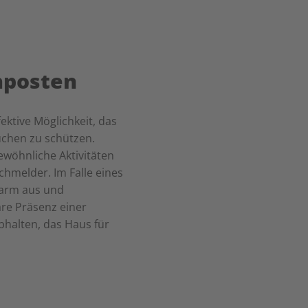
hposten
ektive Möglichkeit, das
üchen zu schützen.
wöhnliche Aktivitäten
hmelder. Im Falle eines
larm aus und
are Präsenz einer
bhalten, das Haus für