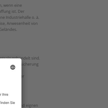
n, wenn eine
ffung ist. Der
e Industriehalle o. ä.
ise, Anwesenheit von
Geländes.
trale gebündelt sind.
Außenhautabsicherung
nd direkt der
 z. B. bei
eschlossen und eignen