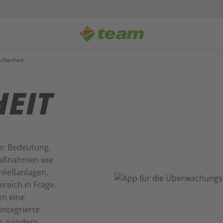
cherheit
EIT
ter Bedeutung.
maßnahmen wie
hließanlagen,
eich in Frage.
en eine
integrierte
n, sondern