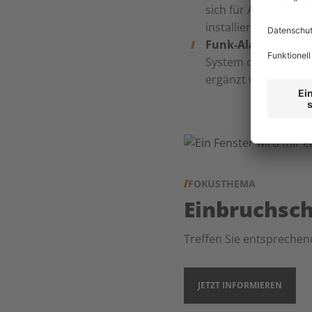
sich für Außenhaut
installiert werden, 
Funk-Alarmsystem
System dient der 
ergänzt werden.
FOKUSTHEMA
Einbruchsc
Treffen Sie entsprechen
JETZT INFORMIEREN