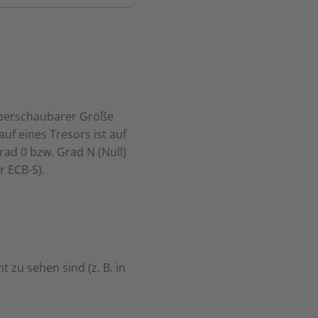
 überschaubarer Größe
uf eines Tresors ist auf
rad 0 bzw. Grad N (Null)
r ECB-S).
t zu sehen sind (z. B. in