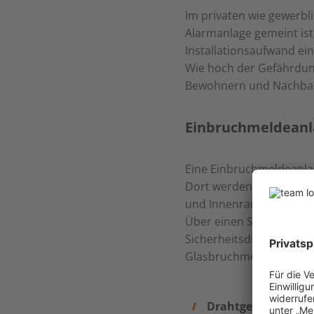
Im privaten wie gewerbl
Alarmanlage gemeint ist,
Installationsaufwand ein
Wie hoch der Gefährdung
Bewohnern und Nachbarn
Einbruchmeldeanl
Eine Einbruchmeldeanla
Dort werden Meldungen 
und Innenraumabsicher
Über einen Signalgeber 
Sicherheitsdienst kontak
Glasbruchmelder oder F
Drahtgebundene A