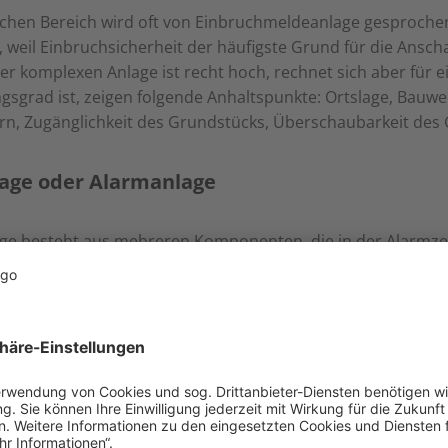
ichen Bereich wird oft von Einbruchmeldeanlage gesproche
 weil Einbruchsicherheit der häufigste Grund für die Anscha
er komplexen Anlage ist recht hoch, rechnet sich aber für ein
sgrad ist, zeigen folgende Anhaltspunkte: Ortslage, Bauwe
, Zugänglichkeit des Grundstücks, Überschaubarkeit des 
age oder Alarmanlage
ge besteht aus mehreren Komponenten, die in der Alarmzen
erfasst und Alarme ausgelöst. Bestenfalls wird zwischen 
ung unterschieden.
wird die Umgebung optisch und/oder akustisch informiert u
tiert. Mögliche Meldegeräte kommunizieren mit der Zentrale,
ensterkontakt.
larmanlagen
: Sie sind mit Kabeln an die Alarmanlage ang