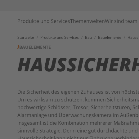
Produkte und Services
Themenwelten
Wir sind team
Startseite
/
Produkte und Services
/
Bau
/
Bauelemente
/
Haussi
BAUELEMENTE
HAUSSICHERH
Die Sicherheit des eigenen Zuhauses ist von höchs
Um es wirksam zu schützen, kommen Sicherheits
hochwertige Schlösser, Tresor, Sicherheitstüren, Sc
Alarmanlage und Überwachungskamera im Außenber
Insgesamt ist die Kombination mehrerer Maßnahm
sinnvolle Strategie. Denn eine gut durchdachte und 
Haussicherheit kann nicht nur Einbrüche verhinder