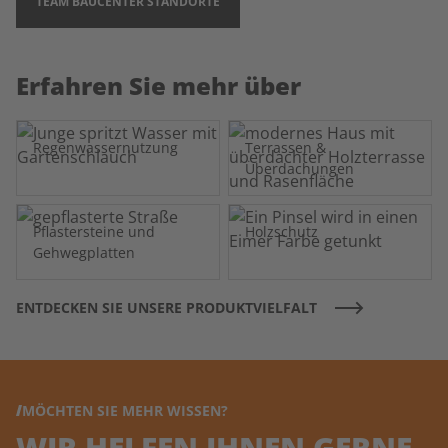
TEAM BAUCENTER STANDORTE
Erfahren Sie mehr über
Regenwassernutzung
Terrassen &
Überdachungen
Pflastersteine und
Holzschutz
Gehwegplatten
ENTDECKEN SIE UNSERE PRODUKTVIELFALT
MÖCHTEN SIE MEHR WISSEN?
WIR HELFEN IHNEN GERNE