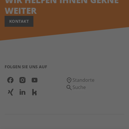
WEITER
KONTAKT
FOLGEN SIE UNS AUF
Standorte
Suche