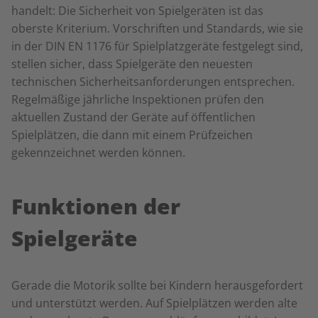
handelt: Die Sicherheit von Spielgeräten ist das
oberste Kriterium. Vorschriften und Standards, wie sie
in der DIN EN 1176 für Spielplatzgeräte festgelegt sind,
stellen sicher, dass Spielgeräte den neuesten
technischen Sicherheitsanforderungen entsprechen.
Regelmäßige jährliche Inspektionen prüfen den
aktuellen Zustand der Geräte auf öffentlichen
Spielplätzen, die dann mit einem Prüfzeichen
gekennzeichnet werden können.
Funktionen der
Spielgeräte
Gerade die Motorik sollte bei Kindern herausgefordert
und unterstützt werden. Auf Spielplätzen werden alte