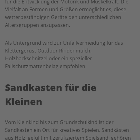
für die Entwicklung der Motorik und Muskelkraft. Die
Vielfalt an Formen und Größen ermöglicht es, diese
wetterbeständigen Geräte den unterschiedlichen
Altersgruppen anzupassen.
Als Untergrund wird zur Unfallvermeidung für das
Klettergerüst Outdoor Rindenmulch,
Holzhackschnitzel oder ein spezieller
Fallschutzmattenbelag empfohlen.
Sandkasten für die
Kleinen
Vom Kleinkind bis zum Grundschulkind ist der
Sandkasten ein Ort für kreatives Spielen. Sandkästen
aus Holz, gefüllt mit zertifiziertem Spielsand, gehören