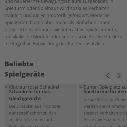
und neuerlernte Bewegungsabläufe ausgebildet. In
Spielturm oder Spielhaus wird soziales Verhalten
trainiert und die Feinmotorik gefördert. Moderne
Spielgeräte bieten aber mehr als einfaches Toben.
Integrierte Funktionen wie interaktive Spielelemente,
musikalische Module oder sensorische Anreize fördern
die kognitive Entwicklung der Kinder zusätzlich.
Beliebte
Spielgeräte
Schaukeln für das
Spieltürme für den
Gleichgewicht
In Spielturm und Spie
Die Schaukel aus Holz oder
werden die Feinmotor
Kunststoff gehört zu den
soziales Verhalten trai
zeitlosen Favoriten auf
Bevorzugtes Material
Spielplätzen. Von der
ist witterungsbeständi