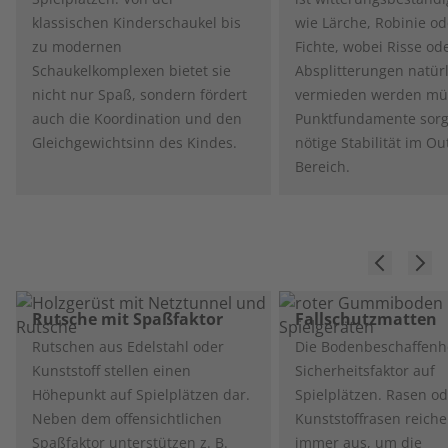
klassischen Kinderschaukel bis
wie Lärche, Robinie o
zu modernen
Fichte, wobei Risse od
Schaukelkomplexen bietet sie
Absplitterungen natür
nicht nur Spaß, sondern fördert
vermieden werden mü
auch die Koordination und den
Punktfundamente sorg
Gleichgewichtsinn des Kindes.
nötige Stabilität im O
Bereich.
Rutsche mit Spaßfaktor
Fallschutzmatten
Rutschen aus Edelstahl oder
Die Bodenbeschaffenhei
Kunststoff stellen einen
Sicherheitsfaktor auf
Höhepunkt auf Spielplätzen dar.
Spielplätzen. Rasen o
Neben dem offensichtlichen
Kunststoffrasen reiche
Spaßfaktor unterstützen z. B.
immer aus, um die