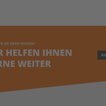
N SIE MEHR WISSEN?
R HELFEN IHNEN
KO
RNE WEITER