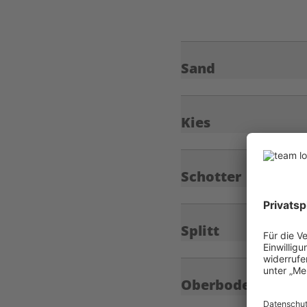
Sand
Kies
Schotter
Splitt
Oberboden