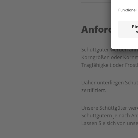
Anforderun
Schüttgüter werden anh
Korngrößen oder Kornmis
Tragfähigkeit oder Frost
Daher unterliegen Schüt
zertifiziert.
Unsere Schüttgüter werde
Schüttgütern je nach An
Lassen Sie sich von uns