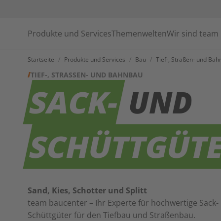
Produkte und Services
Themenwelten
Wir sind team
Startseite
/
Produkte und Services
/
Bau
/
Tief-, Straßen- und Ba
TIEF-, STRASSEN- UND BAHNBAU
SACK-
UND
SCHÜTTGÜT
Sand, Kies, Schotter und Splitt
team baucenter – Ihr Experte für hochwertige Sack-
Schüttgüter für den Tiefbau und Straßenbau.