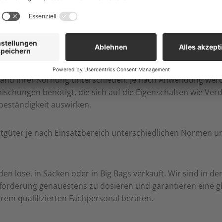
gen an Schüttgüter
and ihrer Körnung unterschieden. Je nach Anwendung werd
chungen benötigt, die sich auf die Eigenschaften wie Verdi
beständigkeit auswirken.
tgüter je nach Einsatzbereich unterschiedlichen Normen u
n lose, in Säcken oder in Big Bags verkauft. Wir sind in d
forderung genauestens zu dosieren und garantieren eine gl
erem qualifizierten Fachpersonal beraten.