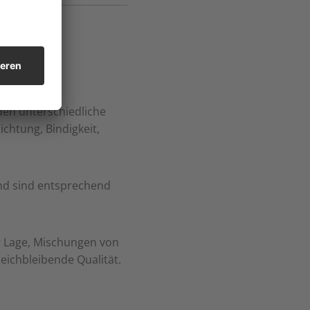
en unterschiedliche
chtung, Bindigkeit,
nd sind entsprechend
er Lage, Mischungen von
eichbleibende Qualität.