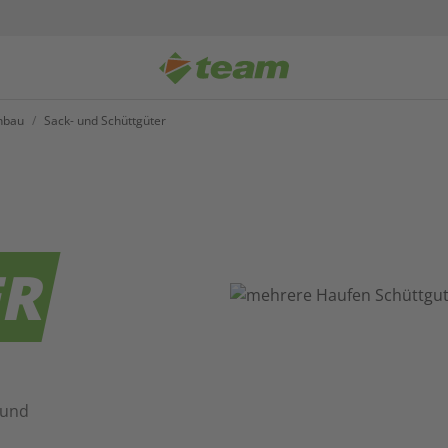
hnbau
/
Sack- und Schüttgüter
ER
 und