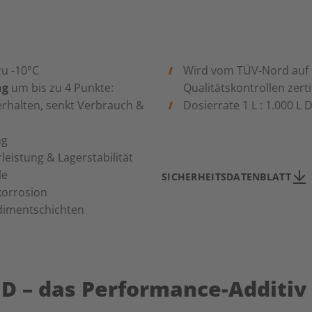
zu -10°C
Wird vom TÜV-Nord auf 
ng
um bis zu 4 Punkte:
Qualitätskontrollen zertif
erhalten, senkt Verbrauch &
Dosierrate 1 L : 1.000 L D
ng
eistung & Lagerstabilität
le
SICHERHEITSDATENBLATT
korrosion
dimentschichten
D – das Performance-Additiv