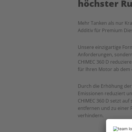
höchster R
Mehr Tanken als nur Kra
Additiv für Premium Dies
Unsere einzigartige Form
Anforderungen, sondern
CHIMEC 360 D reduzieren
für Ihren Motor ab dem
Durch die Erhöhung de
Emissionen reduziert un
CHIMEC 360 D setzt auf s
entfernen und zu einer
verhindern.