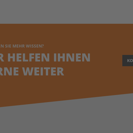
N SIE MEHR WISSEN?
R HELFEN IHNEN
KO
RNE WEITER