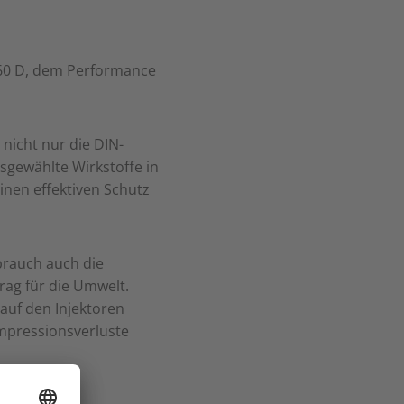
60 D, dem Performance
 nicht nur die DIN-
sgewählte Wirkstoffe in
inen effektiven Schutz
rauch auch die
ag für die Umwelt.
 auf den Injektoren
mpressionsverluste