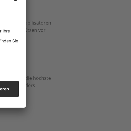
ifische Stabilisatoren
ulgator schützen vor
hrend der
istet.
ie sich auf die höchste
E
und besonders