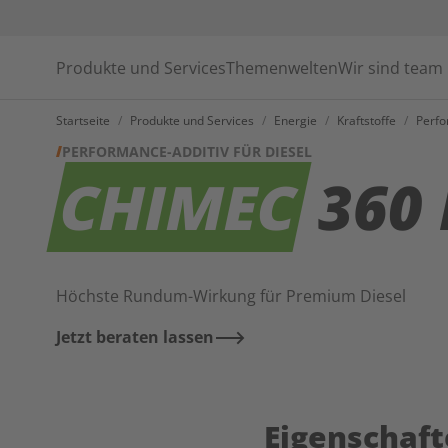
Produkte und Services
Themenwelten
Wir sind team
Startseite
/
Produkte und Services
/
Energie
/
Kraftstoffe
/
Perfo
PERFORMANCE-ADDITIV FÜR DIESEL
CHIMEC
360 
Höchste Rundum-Wirkung für Premium Diesel
Jetzt beraten lassen
Eigenschaft