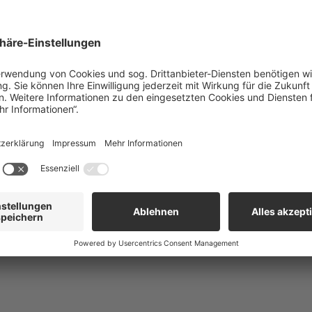
er Schutz für Ihren Motor
 Ihren Motor
vor Abnutzung und Ablagerungen, während spez
nter allen Lagerbedingungen erhalten. Ein Inhibitor und Dem
Motorschäden durch Wasser im Diesel.
orgt für eine
schnelle und reibungslose Betankung
, wä
triebssicherheit bis zu -10 Grad
Celsius im Winter gewährle
zierung auf Basis regelmäßiger Qualitätskontrollen können S
 verlassen. Ideal für Dieselkraftstoffe mit bis zu
7 % FAM
ail-Einspritzsysteme
.