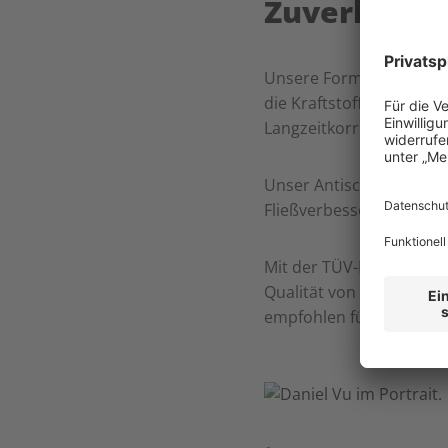
Zuverlässig
Unsere Formel
schützt
die Kraftstoffqualität u
Langzeitkorrosion und 
Unser Antischaummittel s
Fließverbesserer eine
Be
Mit der TÜV-Nord-Zertifi
Qualität von CHIMEC 360 D
empfohlen für
Common-R