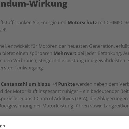
undum-Wirkung
ftstoff: Tanken Sie Energie und
Motorschutz
mit CHIMEC 3
el!
el, entwickelt für Motoren der neuesten Generation, erfüllt
 bietet einen spürbaren
Mehrwert
bei jeder Betankung. Au
 den Verbrauch, steigern die Leistung und gewährleisten e
 ersten Tankvorgang.
r
Centanzahl um bis zu +4 Punkte
werden neben dem Verb
d der Motor läuft insgesamt ruhiger – ein bedeutender Beitr
pezielle Deposit Control Additives (DCA), die Ablagerungen
 Rückgewinnung der Motorleistung führen sowie Langzeitko