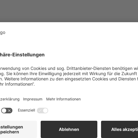
Fachberatung
Egal, ob Profikunde oder Do-it-yourself-
Häuslebauer – in den team baucentern
werden Sie durch echte Fachleute
beraten. Egal, um welches Gewerk oder
Produkte es sich handelt – unsere Berater
sind Experten und unterstützen Sie
individuell bei der Lösung Ihres Anliegens.
Darauf können Sie sich verlassen!