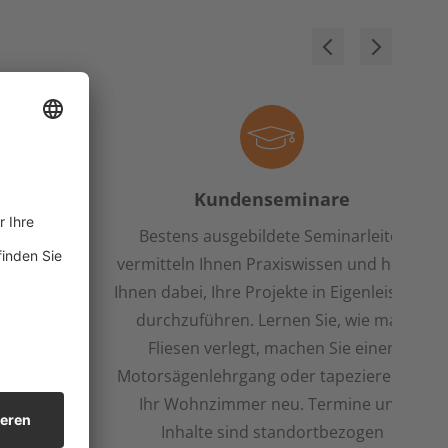
Kundenseminare
Bestens ausgebildete Seminarleiter
vermitteln Ihnen Praxiswissen und helfen
Ihnen dabei, Ihre Projekte in Eigenleistung
durchzuführen. Lernen Sie, wie man
Fliesen verlegt, machen Sie einen
Motorsägenlehrgang oder tapezieren Sie
Ihr Wohnzimmer neu. Termine und
Inhalte sind standortbezogen