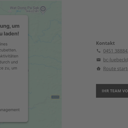
mung, um
u laden!
Kontakt
ines
zubetten.
0451 38884
ktivitäten
bc-luebec
 durch und
ce zu, um
Route star
IHR TEAM VO
Management