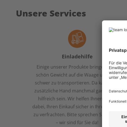
Unsere Services
Einladehilfe
Einige unserer Produkte bringen ganz
schön Gewicht auf die Waage und sind
schwer zu transportieren. Da kann eine
zusätzliche Hand manchmal ganz schön
hilfreich sein. Wir helfen Ihnen gerne
dabei, Ihren Einkauf sicher in Ihren Wagen
zu verfrachten. Bitte sprechen Sie uns an
– wir sind für Sie da!