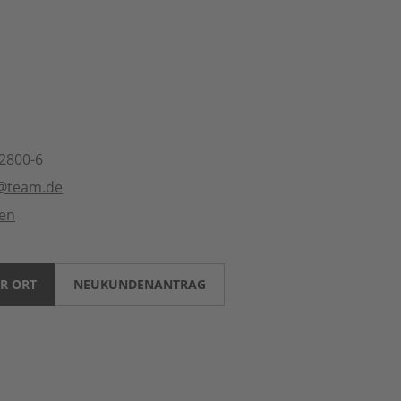
2800-6
k@team.de
ten
R ORT
NEUKUNDENANTRAG