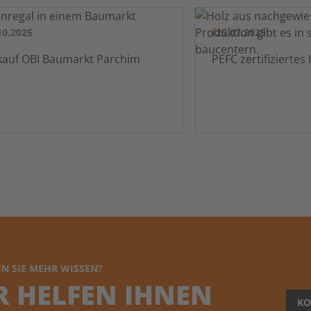
10.2025
25.07.2025
Verkauf OBI Baumarkt Parchim
N SIE MEHR WISSEN?
R HELFEN IHNEN
KO