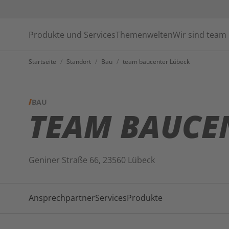
Produkte und Services
Themenwelten
Wir sind team
Startseite
/
Standort
/
Bau
/
team baucenter Lübeck
BAU
TEAM BAUCEN
Geniner Straße 66, 23560 Lübeck
Ansprechpartner
Services
Produkte