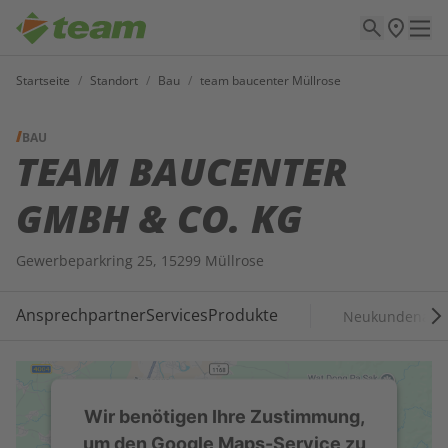
Startseite
/
Standort
/
Bau
/
team baucenter Müllrose
BAU
TEAM BAUCENTER
GMBH & CO. KG
Gewerbeparkring 25, 15299 Müllrose
Ansprechpartner
Services
Produkte
Neukundenant
Wir benötigen Ihre Zustimmung,
um den Google Maps-Service zu