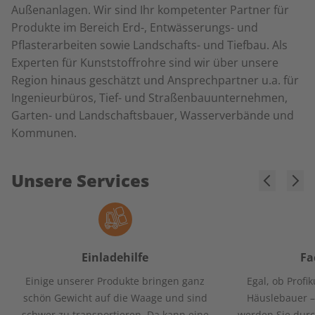
Außenanlagen. Wir sind Ihr kompetenter Partner für
Produkte im Bereich Erd-, Entwässerungs- und
Pflasterarbeiten sowie Landschafts- und Tiefbau. Als
Experten für Kunststoffrohre sind wir über unsere
Region hinaus geschätzt und Ansprechpartner u.a. für
Ingenieurbüros, Tief- und Straßenbauunternehmen,
Garten- und Landschaftsbauer, Wasserverbände und
Kommunen.
Unsere Services
Einladehilfe
Fa
Einige unserer Produkte bringen ganz
Egal, ob Profi
schön Gewicht auf die Waage und sind
Häuslebauer –
schwer zu transportieren. Da kann eine
werden Sie durc