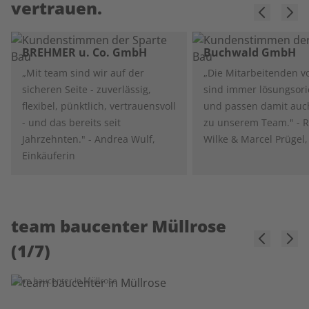
vertrauen.
BREHMER u. Co. GmbH
Buchwald GmbH
„Mit team sind wir auf der
„Die Mitarbeitenden v
sicheren Seite - zuverlässig,
sind immer lösungsorie
flexibel, pünktlich, vertrauensvoll
und passen damit auc
- und das bereits seit
zu unserem Team." - 
Jahrzehnten." - Andrea Wulf,
Wilke & Marcel Prügel,
Einkäuferin
team baucenter Müllrose
(
1
/
7
)
team baucenter in Müllrose