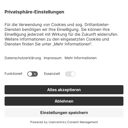
team SE
Bau
Karriere
Energie
Presse
Kontakt
RECHTLICHES
Impressum
AGB
Datenschutz
Lieferkette
Whistleblower
Barrierefreiheitserklärung
Code of Conduct