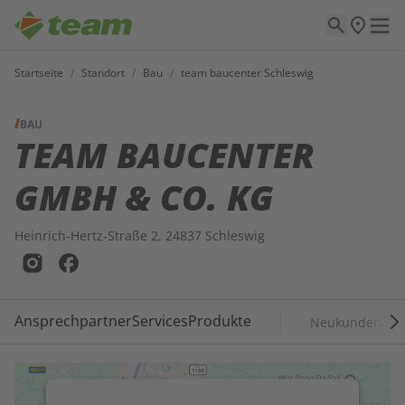
Startseite
/
Standort
/
Bau
/
team baucenter Schleswig
BAU
TEAM BAUCENTER
GMBH & CO. KG
Heinrich-Hertz-Straße 2, 24837 Schleswig
Ansprechpartner
Services
Produkte
Neukundenant