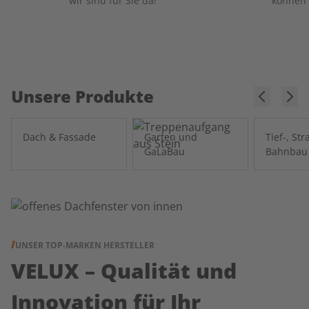
wir sind für Sie da!
können 
Unsere Produkte
Dach & Fassade
Garten und
Tief-, St
GaLaBau
Bahnbau
UNSER TOP-MARKEN HERSTELLER
VELUX – Qualität und
Innovation für Ihr