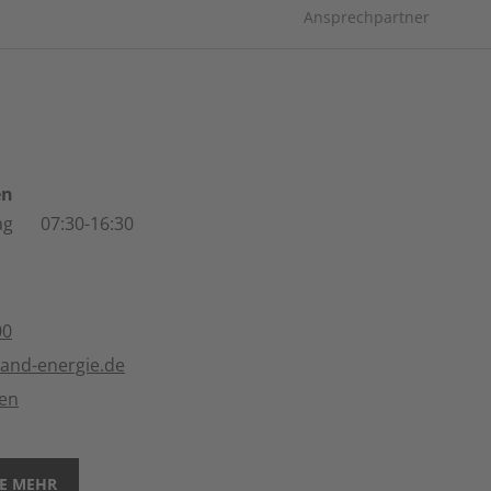
Ansprechpartner
en
ag
07:30-16:30
00
land-energie.de
ten
IE MEHR