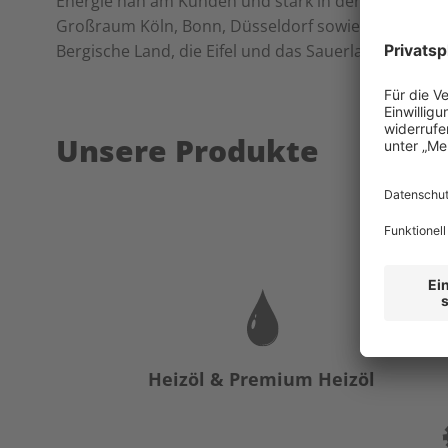
Energie nah am Kunden und stark in der Region.
Da
Großraum Köln, Bonn, Düsseldorf sowie alle angre
Bergische Land, die Eifel und das Sauerland.
Unsere Produkte
Heizöl & Premium Heizöl