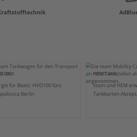
raftstofftechnik
AdBlu
08.2025
29.07.2025
gie für Beats: HVO100 fürs
team und HEM erweitern
Lollapalooza Berlin
Tankkarten-Akzept