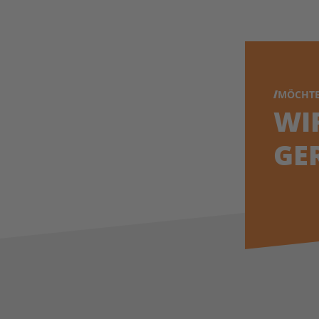
MÖCHTE
WI
GE