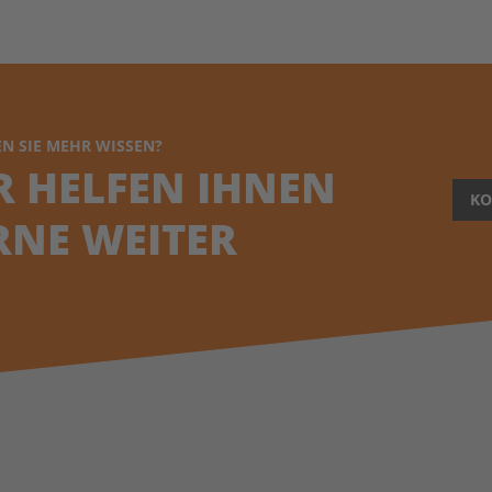
N SIE MEHR WISSEN?
R HELFEN IHNEN
KO
RNE WEITER