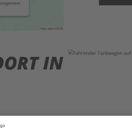
Management
DORT IN
 Co. KG ist Rheinland