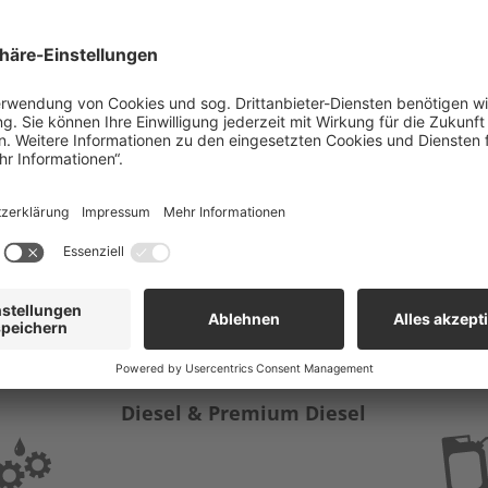
s Liefergebiet umfasst den
nzenden Regionen wie das
Diesel & Premium Diesel