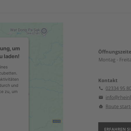
mung, um
Öffnungszeit
u laden!
Montag
- Freit
ines
zubetten.
ktivitäten
Kontakt
 durch und
02334 95 8
ce zu, um
info@rhein
Route star
ERFAHREN S