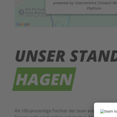
powered by
Usercentrics Consent 
Platform
UNSER STAN
HAGEN
Als
100-prozentige Tochter
der team energie GmbH &