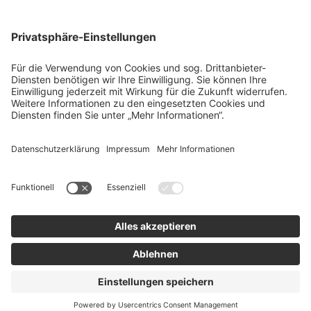
team SE
Bau
Karriere
Energie
Presse
Kontakt
RECHTLICHES
Impressum
AGB
Datenschutz
Lieferkette
Whistleblower
Barrierefreiheitserklärung
Code of Conduct