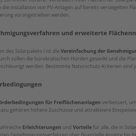
die Installation von PV-Anlagen auf bereits versiegelten Fl
rderung vorangetrieben werden.
ehmigungsverfahren und erweiterte Flächen
des Solarpakets I ist die
Vereinfachung der Genehmigu
urch sollen die bürokratischen Hürden gesenkt und die Pl
chleunigt werden. Bestimmte Naturschutz-Kriterien sind j
erbedingungen
örderbedingungen für Freiflächenanlagen
verbessert, um
Dazu gehören höhere Zuschüsse und attraktivere Einspeise
zahlreiche
Erleichterungen
und
Vorteile
für alle, die in Sol
ten Genehmigungsverfahren über finanzielle Anreize bis h