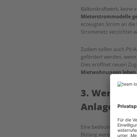
Balkonkraftwerk, keine 
Mieterstrommodelle ge
erzeugten Strom an die 
Stromenetz verzichtet 
Zudem sollen auch PV-A
gefördert werden, wenn d
Dies eröffnet neuen Zu
Mietwohnungen leben
3. Weniger 
Anlagen
Eine bedeutende Neuerun
Bislang waren Anlagen mi