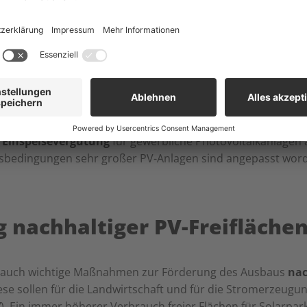
iese Regelung wird nun geändert: Betreiber von PV-Anlagen
 ihre überschüssige Strommenge ohne Vergütung, dafür abe
rktungskosten an die Netzbetreiber weitergeben.
t einem hohem Stromverbrauch profitieren von dieser unbü
otovoltaikanlagen auf
großen Dachflächen
zu installieren.
e
Einspeisevergütung
für gewerbliche Photovoltaikanlagen 
sbedingungen sehr großer PV-Anlagen sind angepasst wor
g nachhaltiger PV-Freifläche
lt auch wichtige Maßnahmen zur Förderung des Ausbaus
nac
iese sollen für die Landwirtschaft und für die Stromerzeugu
V
). Ein immer höherer Verbrauch freier Flächen für Solarpar