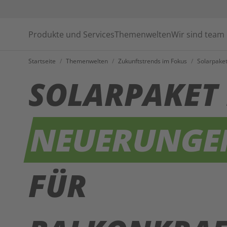
Produkte und Services
Themenwelten
Wir sind team
Startseite
/
Themenwelten
/
Zukunftstrends im Fokus
/
Solarpaket
SOLARPAKET 
NEUERUNG
FÜR