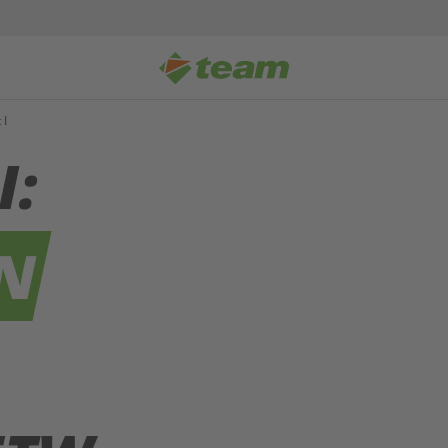
 I
I:
EN