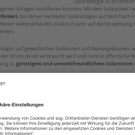
Solarenergie zu profitiere
eigenen Anlagen installieren konnten. Mit dem Solarpaket I 
fördert
, bei denen Vermieter Solaranlagen auf dem Dach in
Mieter weiterverkaufen. Dadurch kann auf die Einspeisung i
werden.
nlagen auf gewerblichen Gebäuden und Nebengebäuden, wie
er Strom direkt verbraucht wird und nicht in öffentliche N
gang zu
günstigem und umweltfreundlichem Solarstrom
.
Bürokratie bei großen gewer
g betrifft die Installation größerer Photovoltaikanlagen i
t einer Leistung von mehr als 100 Kilowatt verpflichtet, d