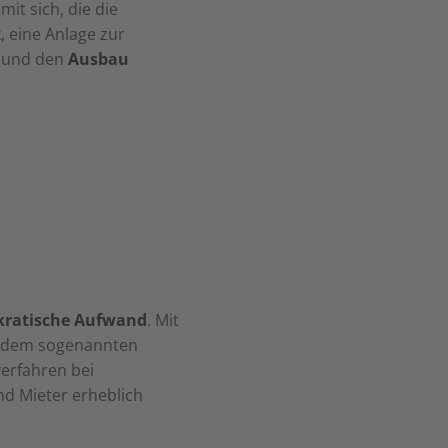
it sich, die die
, eine Anlage zur
t und den
Ausbau
n
kratische Aufwand
. Mit
ie dem sogenannten
erfahren bei
nd Mieter erheblich