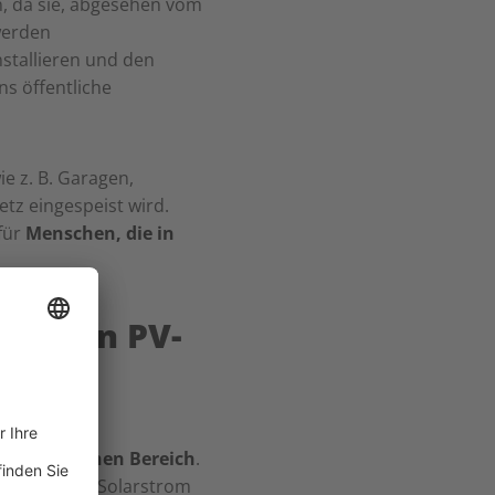
n, da sie, abgesehen vom
werden
stallieren und den
ns öffentliche
 z. B. Garagen,
etz eingespeist wird.
für
Menschen, die in
blichen PV-
m
gewerblichen Bereich
.
en erzeugten Solarstrom