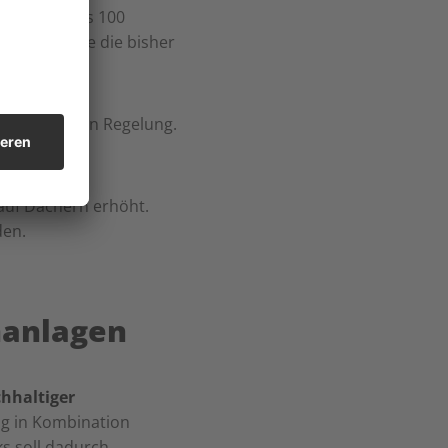
 mit mehr als 100
r auch ohne die bisher
rokratischen Regelung.
auf Dächern erhöht.
den.
nanlagen
hhaltiger
ng in Kombination
ks soll dadurch