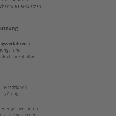
ächen wie Parkplätzen
nutzung
ngsverfahren
für
anungs- und
edoch einzuhalten.
 Investitionen
vergütungen.
arenergie investieren
in zu verbesserten