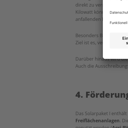
direkt zu vermarkten. D
Kilowatt können künftig
anfallenden Direktverma
Besonders Betreiber mi
Ziel ist es, vermehrt Ph
Darüber hinaus wird di
Auch die Ausschreibung
4. Förderun
Das Solarpaket I enthä
Freiflächenanlagen
. D
genutzt werden (
Agri-P