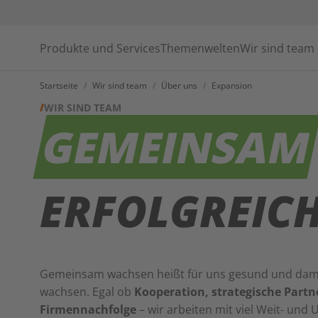
Produkte und Services
Themenwelten
Wir sind team
Startseite
/
Wir sind team
/
Über uns
/
Expansion
WIR SIND TEAM
GEMEINSAM
ERFOLGREIC
Gemeinsam wachsen heißt für uns gesund und dami
wachsen. Egal ob
Kooperation, strategische Partn
Firmennachfolge
– wir arbeiten mit viel Weit- und