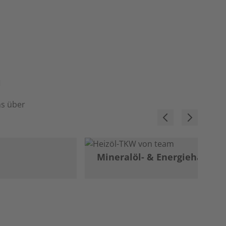
m
ns über
Mineralöl- & Energiehandel