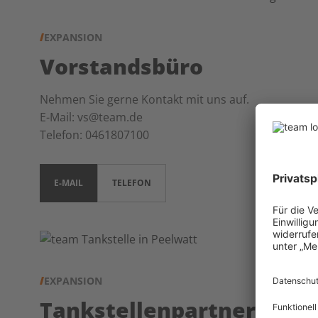
EXPANSION
Vorstandsbüro
Nehmen Sie gerne Kontakt mit uns auf.
E-Mail: vs@team.de
Telefon: 0461807100
E-MAIL
TELEFON
EXPANSION
Tankstellenpartner gesu