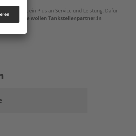
eten bewusst ein Plus an Service und Leistung. Dafür
en wollen.
Sie wollen Tankstellenpartner:in
n
e