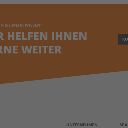
N SIE MEHR WISSEN?
R HELFEN IHNEN
KO
RNE WEITER
UNTERNEHMEN
SPA