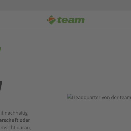
H
t nachhaltig
erschaft oder
 Umsicht daran,