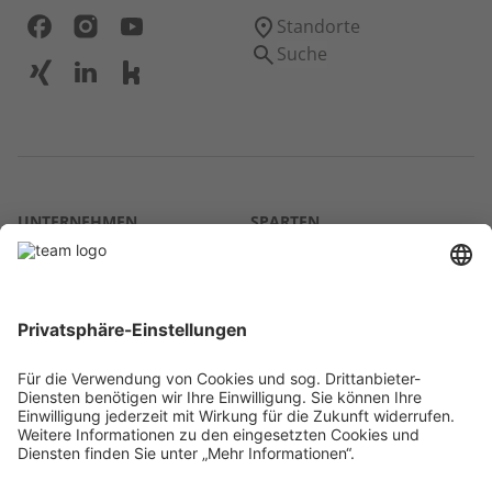
Standorte
Suche
UNTERNEHMEN
SPARTEN
Über uns
Agrar
team SE
Bau
Karriere
Energie
Presse
Kontakt
RECHTLICHES