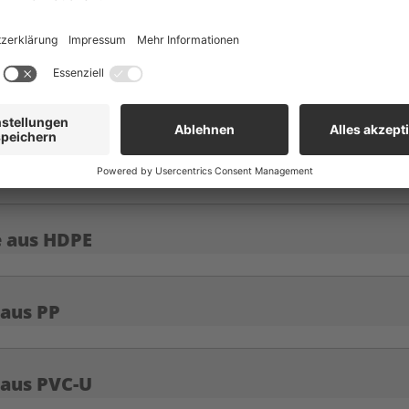
 aus HDPE
 aus HDPE mit Steckmuffe
aus HDPE mit glatten Enden
 aus HDPE
 aus PP
 aus PVC-U