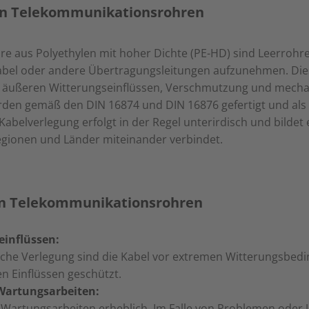
on Telekommunikationsrohren
 aus Polyethylen mit hoher Dichte (PE-HD) sind Leerrohre,
kabel oder andere Übertragungsleitungen aufzunehmen. Die
r äußeren Witterungseinflüssen, Verschmutzung und mech
rden gemäß den DIN 16874 und DIN 16876 gefertigt und als
Kabelverlegung erfolgt in der Regel unterirdisch und bilde
egionen und Länder miteinander verbindet.
on Telekommunikationsrohren
einflüssen:
sche Verlegung sind die Kabel vor extremen Witterungsbed
 Einflüssen geschützt.
Wartungsarbeiten:
h Wartungsarbeiten erheblich. Im Falle von Problemen ode