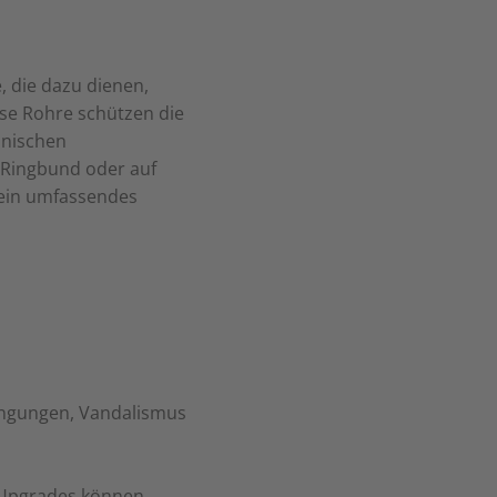
 die dazu dienen,
se Rohre schützen die
anischen
 Ringbund oder auf
t ein umfassendes
ingungen, Vandalismus
r Upgrades können