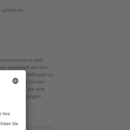
 sanddicht
e
lverbundrohre sind
 die entwickelt wurden,
r äußeren Einflüssen zu
verschiedenen Formen
en oder PVC, die eine
hen Beschädigungen