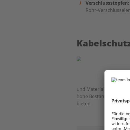
Verschlussstopfen:
Rohr-Verschlusselem
Kabelschut
und Materialien gefertig
hohe Beständigkeit geg
bieten.