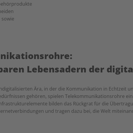
ubehörprodukte
meiden
n sowie
ikationsrohre:
baren Lebensadern der digit
hdigitalisierten Ära, in der die Kommunikation in Echtzeit
edürfnissen gehören, spielen Telekommunikationsrohre ein
nfrastrukturelemente bilden das Rückgrat für die Übertrag
ternetverbindungen und tragen dazu bei, die Welt miteinan