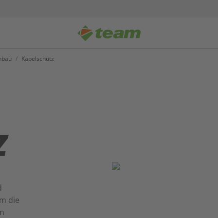
hnbau
/
Kabelschutz
Z
d
um die
en