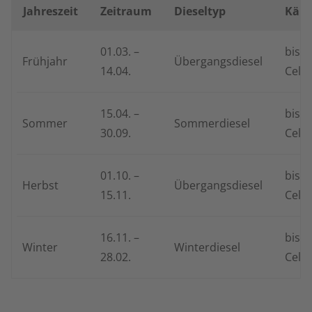
Jahreszeit
Zeitraum
Dieseltyp
Kälte
01.03. –
bis -
Frühjahr
Übergangsdiesel
14.04.
Cels
15.04. –
bis +
Sommer
Sommerdiesel
30.09.
Celsi
01.10. –
bis -
Herbst
Übergangsdiesel
15.11.
Cels
16.11. –
bis -
Winter
Winterdiesel
28.02.
Cels