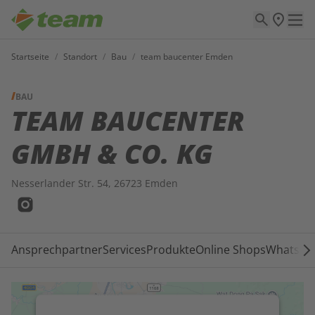
Startseite
/
Standort
/
Bau
/
team baucenter Emden
BAU
TEAM BAUCENTER
GMBH & CO. KG
Nesserlander Str. 54, 26723 Emden
Ansprechpartner
Services
Produkte
Online Shops
WhatsAp